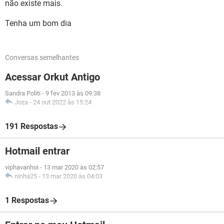
não existe mais.
Tenha um bom dia
Conversas semelhantes
Acessar Orkut Antigo
Sandra Politi
-
9 fev 2013 às 09:38
Joza
-
24 out 2022 às 15:24
191 Respostas
Hotmail entrar
viphavanhoi
-
13 mar 2020 às 02:57
ninha25
-
13 mar 2020 às 04:03
1 Respostas