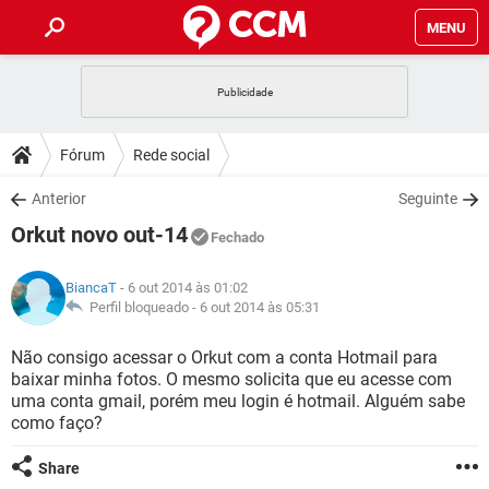
MENU
INÍCIO
JOGOS
WHATSAPP
DICAS
Fórum
Rede social
CELULAR
FACEBOOK
JOGOS
WHATSAPP
DOWNLOADS
Anterior
Seguinte
OUTLOOK
EXCEL
CELULAR
FACEBOOK
Orkut novo out-14
INSTAGRAM
JOGOS
GMAIL
WHATSAPP
Fechado
FÓRUM
OUTLOOK
EXCEL
GUIA DE COMPRAS
CELULAR
FACEBOOK
BiancaT
- 6 out 2014 às 01:02
INSTAGRAM
JOGOS
GMAIL
WHATSAPP
GLOSSÁRIO
Perfil bloqueado -
6 out 2014 às 05:31
OUTLOOK
EXCEL
GUIA DE COMPRAS
CELULAR
FACEBOOK
INSTAGRAM
JOGOS
GMAIL
WHATSAPP
Não consigo acessar o Orkut com a conta Hotmail para
OUTLOOK
EXCEL
baixar minha fotos. O mesmo solicita que eu acesse com
GUIA DE COMPRAS
CELULAR
FACEBOOK
uma conta gmail, porém meu login é hotmail. Alguém sabe
INSTAGRAM
GMAIL
como faço?
OUTLOOK
EXCEL
GUIA DE COMPRAS
INSTAGRAM
GMAIL
Share