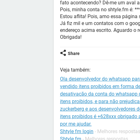
fato acontecendo? Dê-me um aval a r
Pois, minha conta no shtyle.fm é: *
Estou aflita! Pois, amo essa página 
Já fiz mil e um contatos com o go
endereço acima escrito. Aguardo o r
Obrigada!
Share
Veja também:
Ola desenvolvedor do whatsapp para
vendido itens proibidos em forma d
desativação da conta do whatsapp 
itens proibidos, e para não prejudi
zuckerberg e aos desenvolvedores 
itens proibidos é +628xxx obrigado
por me ajudar.
Shtyle fm login
- Melhores resposta
Shtyle.fm
- Melhores respostas