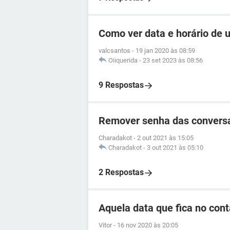
Como ver data e horário de
valcsantos
-
19 jan 2020 às 08:59
Oiiquerida
-
23 set 2023 às 08:56
9 Respostas
Remover senha das convers
Charadakot
-
2 out 2021 às 15:05
Charadakot
-
3 out 2021 às 05:10
2 Respostas
Aquela data que fica no cont
Vitor
-
16 nov 2020 às 20:05