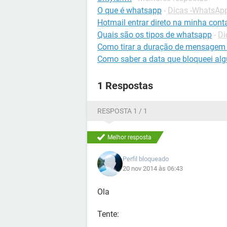
O que é whatsapp
-
Dicas -WhatsAp
Hotmail entrar direto na minha cont
Quais são os tipos de whatsapp
-
Di
Como tirar a duração de mensagem
Como saber a data que bloqueei a
1 Respostas
RESPOSTA 1 / 1
Melhor resposta
Perfil bloqueado
20 nov 2014 às 06:43
Ola
Tente: