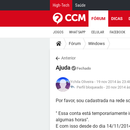
High-Tech
Saúde
FÓRUM
DICAS
JOGOS
WHATSAPP
CELULAR
FACEBOOK
Fórum
Windows
Anterior
Ajuda
Fechado
Ychila Oliveira
- 19 nov 2014 às 23:4
Perfil bloqueado -
20 nov 2014 à
Por favor, sou cadastrada na rede soc
" Essa conta está temporariamente i
algumas horas".
E com isso desde do dia 14/11/2014