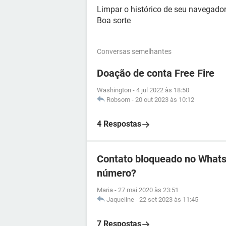
Limpar o histórico de seu navegado
Boa sorte
Conversas semelhantes
Doação de conta Free Fire
Washington
-
4 jul 2022 às 18:50
Robsom
-
20 out 2023 às 10:12
4 Respostas
Contato bloqueado no WhatsA
número?
Maria
-
27 mai 2020 às 23:51
Jaqueline
-
22 set 2023 às 11:45
7 Respostas