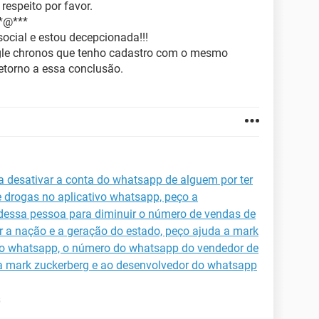
espeito por favor.
**@***
social e estou decepcionada!!!
ogle chronos que tenho cadastro com o mesmo
etorno a essa conclusão.
 desativar a conta do whatsapp de alguem por ter
e drogas no aplicativo whatsapp, peço a
dessa pessoa para diminuir o número de vendas de
car a nação e a geração do estado, peço ajuda a mark
do whatsapp, o número do whatsapp do vendedor de
 a mark zuckerberg e ao desenvolvedor do whatsapp
s