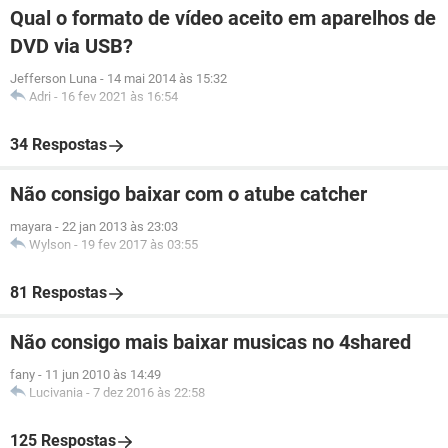
Qual o formato de vídeo aceito em aparelhos de
DVD via USB?
Jefferson Luna
-
14 mai 2014 às 15:32
Adri
-
16 fev 2021 às 16:54
34 Respostas
Não consigo baixar com o atube catcher
mayara
-
22 jan 2013 às 23:03
Wylson
-
19 fev 2017 às 03:55
81 Respostas
Não consigo mais baixar musicas no 4shared
fany
-
11 jun 2010 às 14:49
Lucivania
-
7 dez 2016 às 22:58
125 Respostas