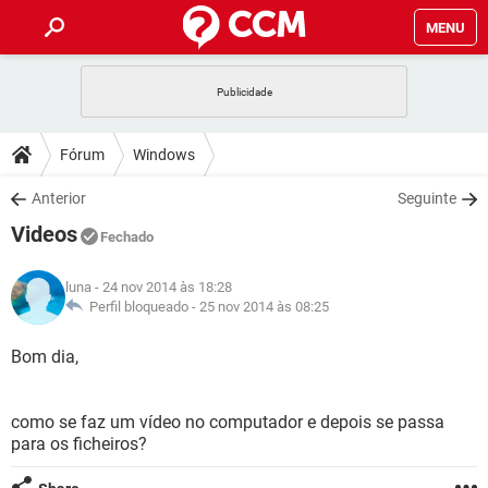
MENU
INÍCIO
JOGOS
WHATSAPP
DICAS
Fórum
Windows
CELULAR
FACEBOOK
JOGOS
WHATSAPP
DOWNLOADS
Anterior
Seguinte
OUTLOOK
EXCEL
CELULAR
FACEBOOK
Videos
INSTAGRAM
JOGOS
GMAIL
WHATSAPP
Fechado
FÓRUM
OUTLOOK
EXCEL
GUIA DE COMPRAS
CELULAR
FACEBOOK
luna
- 24 nov 2014 às 18:28
INSTAGRAM
JOGOS
GMAIL
WHATSAPP
GLOSSÁRIO
Perfil bloqueado -
25 nov 2014 às 08:25
OUTLOOK
EXCEL
GUIA DE COMPRAS
CELULAR
FACEBOOK
INSTAGRAM
JOGOS
GMAIL
WHATSAPP
Bom dia,
OUTLOOK
EXCEL
GUIA DE COMPRAS
CELULAR
FACEBOOK
INSTAGRAM
GMAIL
como se faz um vídeo no computador e depois se passa
OUTLOOK
EXCEL
GUIA DE COMPRAS
para os ficheiros?
INSTAGRAM
GMAIL