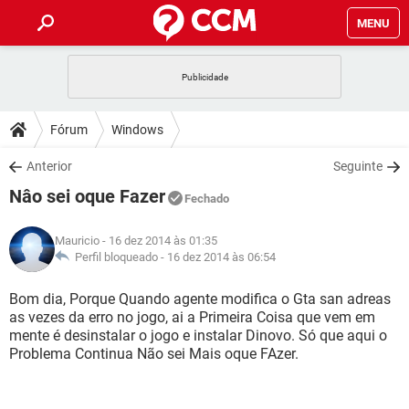
MENU
INÍCIO
JOGOS
WHATSAPP
DICAS
Fórum
Windows
CELULAR
FACEBOOK
JOGOS
WHATSAPP
DOWNLOADS
Anterior
Seguinte
OUTLOOK
EXCEL
CELULAR
FACEBOOK
Nâo sei oque Fazer
INSTAGRAM
JOGOS
GMAIL
WHATSAPP
Fechado
FÓRUM
OUTLOOK
EXCEL
GUIA DE COMPRAS
CELULAR
FACEBOOK
Mauricio
- 16 dez 2014 às 01:35
INSTAGRAM
JOGOS
GMAIL
WHATSAPP
GLOSSÁRIO
Perfil bloqueado -
16 dez 2014 às 06:54
OUTLOOK
EXCEL
GUIA DE COMPRAS
CELULAR
FACEBOOK
INSTAGRAM
JOGOS
GMAIL
WHATSAPP
Bom dia, Porque Quando agente modifica o Gta san adreas
OUTLOOK
EXCEL
as vezes da erro no jogo, ai a Primeira Coisa que vem em
GUIA DE COMPRAS
CELULAR
FACEBOOK
mente é desinstalar o jogo e instalar Dinovo. Só que aqui o
INSTAGRAM
GMAIL
Problema Continua Não sei Mais oque FAzer.
OUTLOOK
EXCEL
GUIA DE COMPRAS
INSTAGRAM
GMAIL