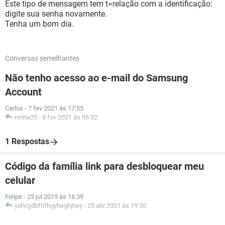
Este tipo de mensagem tem t=relação com a identificação:
digite sua senha novamente.
Tenha um bom dia.
Conversas semelhantes
Não tenho acesso ao e-mail do Samsung
Account
Carlos
-
7 fev 2021 às 17:55
ninha25
-
8 fev 2021 às 06:52
1 Respostas
Código da família link para desbloquear meu
celular
Felipe
-
25 jul 2019 às 16:39
yahcjjdbfhfhgyheghjhey
-
25 abr 2021 às 19:30