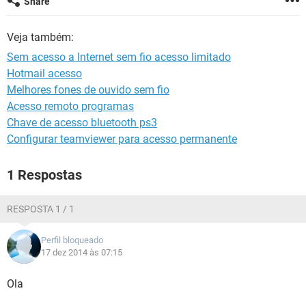
Share
GUIA DE COMPRAS
Veja também:
Sem acesso a Internet sem fio acesso limitado
Hotmail acesso
Melhores fones de ouvido sem fio
Acesso remoto programas
Chave de acesso bluetooth ps3
Configurar teamviewer para acesso permanente
1 Respostas
RESPOSTA 1 / 1
Perfil bloqueado
17 dez 2014 às 07:15
Ola