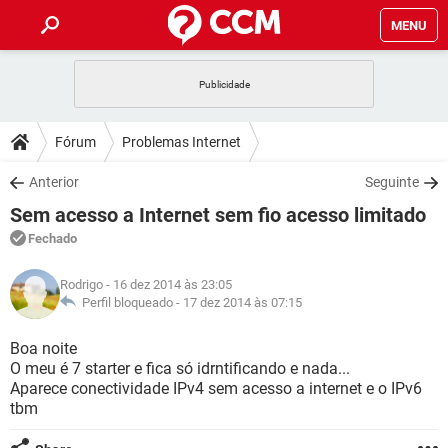
MENU
INÍCIO
JOGOS
WHATSAPP
DICAS
Fórum
Problemas Internet
CELULAR
FACEBOOK
JOGOS
WHATSAPP
DOWNLOADS
Anterior
Seguinte
OUTLOOK
EXCEL
CELULAR
FACEBOOK
Sem acesso a Internet sem fio acesso limitado
INSTAGRAM
JOGOS
GMAIL
WHATSAPP
FÓRUM
OUTLOOK
EXCEL
Fechado
GUIA DE COMPRAS
CELULAR
FACEBOOK
INSTAGRAM
JOGOS
GMAIL
WHATSAPP
GLOSSÁRIO
OUTLOOK
Rodrigo
- 16 dez 2014 às 23:05
EXCEL
GUIA DE COMPRAS
CELULAR
FACEBOOK
Perfil bloqueado -
17 dez 2014 às 07:15
INSTAGRAM
JOGOS
GMAIL
WHATSAPP
OUTLOOK
EXCEL
Boa noite
GUIA DE COMPRAS
CELULAR
FACEBOOK
O meu é 7 starter e fica só idrntificando e nada...
INSTAGRAM
GMAIL
Aparece conectividade IPv4 sem acesso a internet e o IPv6
OUTLOOK
EXCEL
GUIA DE COMPRAS
tbm
INSTAGRAM
GMAIL