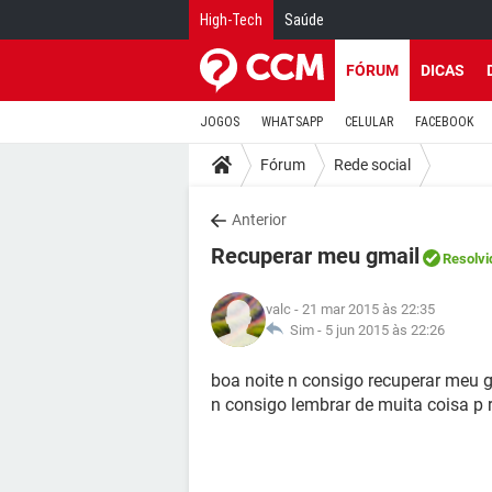
High-Tech
Saúde
FÓRUM
DICAS
JOGOS
WHATSAPP
CELULAR
FACEBOOK
Fórum
Rede social
Anterior
Recuperar meu gmail
Resolvi
valc
- 21 mar 2015 às 22:35
Sim -
5 jun 2015 às 22:26
boa noite n consigo recuperar meu g
n consigo lembrar de muita coisa p