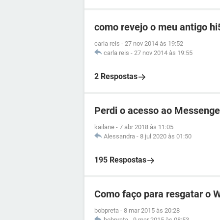
como revejo o meu antigo hi
carla reis
-
27 nov 2014 às 19:52
carla reis
-
27 nov 2014 às 19:55
2 Respostas
Perdi o acesso ao Messenge
kailane
-
7 abr 2018 às 11:05
Alessandra
-
8 jul 2020 às 01:50
195 Respostas
Como faço para resgatar o 
bobpreta
-
8 mar 2015 às 20:28
bobpreta
-
9 mar 2015 às 08:53