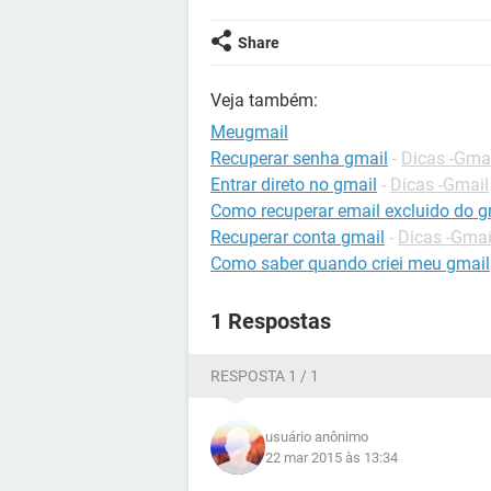
Share
Veja também:
Meugmail
Recuperar senha gmail
-
Dicas -Gma
Entrar direto no gmail
-
Dicas -Gmail
Como recuperar email excluido do g
Recuperar conta gmail
-
Dicas -Gmai
Como saber quando criei meu gmail
1 Respostas
RESPOSTA 1 / 1
usuário anônimo
22 mar 2015 às 13:34