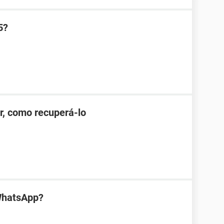
5?
r, como recuperá-lo
WhatsApp?