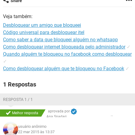
Share
GUIA DE COMPRAS
Veja também:
Desbloquear um amigo que bloqueei
Código universal para desbloquear itel
Como saber a data que bloqueei alguém no whatsapp
Como desbloquear internet bloqueada pelo administrador
✓
Quando alguém te bloqueou no facebook como desbloquear
✓
Como desbloquear alguém que te bloqueou no Facebook
✓
1 Respostas
RESPOSTA 1 / 1
aprovada por
Melhor resposta
Ana Spadari
usuário anônimo
22 mar 2015 às 13:37