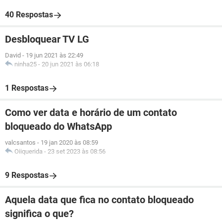
40 Respostas
Desbloquear TV LG
David
-
19 jun 2021 às 22:49
ninha25
-
20 jun 2021 às 06:18
1 Respostas
Como ver data e horário de um contato
bloqueado do WhatsApp
valcsantos
-
19 jan 2020 às 08:59
Oiiquerida
-
23 set 2023 às 08:56
9 Respostas
Aquela data que fica no contato bloqueado
significa o que?