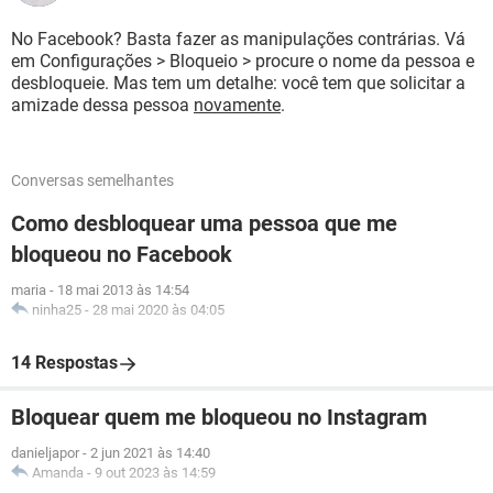
No Facebook? Basta fazer as manipulações contrárias. Vá
em Configurações > Bloqueio > procure o nome da pessoa e
desbloqueie. Mas tem um detalhe: você tem que solicitar a
amizade dessa pessoa
novamente
.
Conversas semelhantes
Como desbloquear uma pessoa que me
bloqueou no Facebook
maria
-
18 mai 2013 às 14:54
ninha25
-
28 mai 2020 às 04:05
14 Respostas
Bloquear quem me bloqueou no Instagram
danieljapor
-
2 jun 2021 às 14:40
Amanda
-
9 out 2023 às 14:59