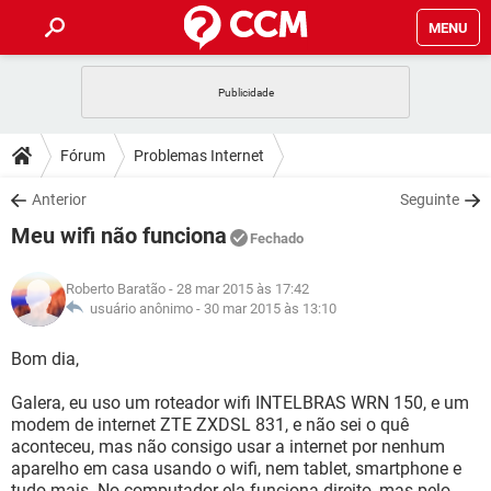
MENU
INÍCIO
JOGOS
WHATSAPP
DICAS
Fórum
Problemas Internet
CELULAR
FACEBOOK
JOGOS
WHATSAPP
DOWNLOADS
Anterior
Seguinte
OUTLOOK
EXCEL
CELULAR
FACEBOOK
Meu wifi não funciona
INSTAGRAM
JOGOS
GMAIL
WHATSAPP
Fechado
FÓRUM
OUTLOOK
EXCEL
GUIA DE COMPRAS
CELULAR
FACEBOOK
Roberto Baratão
- 28 mar 2015 às 17:42
INSTAGRAM
JOGOS
GMAIL
WHATSAPP
GLOSSÁRIO
usuário anônimo -
30 mar 2015 às 13:10
OUTLOOK
EXCEL
GUIA DE COMPRAS
CELULAR
FACEBOOK
INSTAGRAM
JOGOS
GMAIL
WHATSAPP
Bom dia,
OUTLOOK
EXCEL
GUIA DE COMPRAS
CELULAR
FACEBOOK
Galera, eu uso um roteador wifi INTELBRAS WRN 150, e um
INSTAGRAM
GMAIL
modem de internet ZTE ZXDSL 831, e não sei o quê
OUTLOOK
EXCEL
GUIA DE COMPRAS
aconteceu, mas não consigo usar a internet por nenhum
INSTAGRAM
GMAIL
aparelho em casa usando o wifi, nem tablet, smartphone e
tudo mais. No computador ela funciona direito, mas pelo