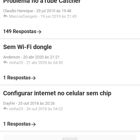
Problema no aTube Catcher
Claudio Henrique
-
29 jul 2010 às 19:48
MarcosDangelo
-
19 jun 2019 às 21:43
149 Respostas
Sem Wi-Fi dongle
Anderson
-
20 abr 2020 às 21:21
ninha25
-
21 abr 2020 às 04:50
1 Respostas
Configurar internet no celular sem chip
Dayfer
-
25 out 2018 às 20:26
ninha25
-
26 out 2018 às 04:22
1 Respostas