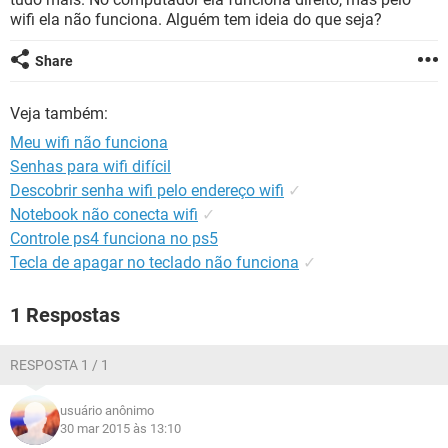
GUIA DE COMPRAS
wifi ela não funciona. Alguém tem ideia do que seja?
Share
Veja também:
Meu wifi não funciona
Senhas para wifi difícil
Descobrir senha wifi pelo endereço wifi
✓
Notebook não conecta wifi
✓
Controle ps4 funciona no ps5
Tecla de apagar no teclado não funciona
✓
1 Respostas
RESPOSTA 1 / 1
usuário anônimo
30 mar 2015 às 13:10