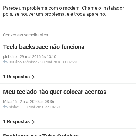
Parece um problema com o modem. Chame o instalador
pois, se houver um problema, ele troca aparelho.
Conversas semelhantes
Tecla backspace não funciona
pinheiro
-
29 mai 2016 às 10:10
usuário anônimo
-
30 mai 2016 às 02:28
1 Respostas
Meu teclado não quer colocar acentos
Mikai46
-
2 mai 2020 às 08:36
ninha25
-
3 mai 2020 às 04:50
1 Respostas