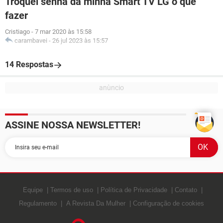
Troquei senha da minha Smart TV LG o que
fazer
Cristiago
-
7 mar 2020 às 15:58
carambavei
-
26 jul 2023 às 15:57
14 Respostas
ASSINE NOSSA NEWSLETTER!
Equipe
Termos de uso
Política de Privacidade
Contato
Regulamento
A Revista Da Mulher
Configuração de cookies