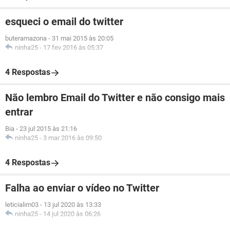
esqueci o email do twitter
buteramazona
-
31 mai 2015 às 20:05
ninha25
-
17 fev 2016 às 05:37
4 Respostas
Não lembro Email do Twitter e não consigo mais
entrar
Bia
-
23 jul 2015 às 21:16
ninha25
-
3 mar 2016 às 09:50
4 Respostas
Falha ao enviar o vídeo no Twitter
leticialim03
-
13 jul 2020 às 13:33
ninha25
-
14 jul 2020 às 06:26