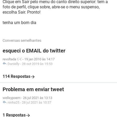
Clique em Sair pelo menu do canto direito superior: tem a
foto de perfil, clique sobre, abre-se o menu suspenso,
escolha Sair. Pronto!
tenha um bom dia
Conversas semelhantes
esqueci o EMAIL do twitter
revoltada \'-\'
-
19 jan 2010 às 14:17
Danielly
-
28 out 2019 às 15:53
114 Respostas
Problema em enviar tweet
wellsypoem
-
26 jul 2021 às 13:13
ninha25
-
28 jul 2021 às 10:37
1 Respostas