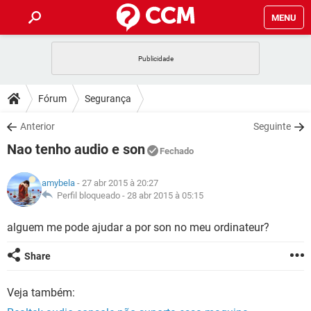
MENU
INÍCIO
JOGOS
WHATSAPP
DICAS
Fórum
Segurança
CELULAR
FACEBOOK
JOGOS
WHATSAPP
DOWNLOADS
Anterior
Seguinte
OUTLOOK
EXCEL
CELULAR
FACEBOOK
Nao tenho audio e son
INSTAGRAM
JOGOS
GMAIL
WHATSAPP
Fechado
FÓRUM
OUTLOOK
EXCEL
GUIA DE COMPRAS
CELULAR
FACEBOOK
amybela
- 27 abr 2015 à 20:27
INSTAGRAM
JOGOS
GMAIL
WHATSAPP
GLOSSÁRIO
Perfil bloqueado -
28 abr 2015 à 05:15
OUTLOOK
EXCEL
GUIA DE COMPRAS
CELULAR
FACEBOOK
INSTAGRAM
JOGOS
GMAIL
WHATSAPP
alguem me pode ajudar a por son no meu ordinateur?
OUTLOOK
EXCEL
GUIA DE COMPRAS
CELULAR
FACEBOOK
Share
INSTAGRAM
GMAIL
OUTLOOK
EXCEL
GUIA DE COMPRAS
Veja também:
INSTAGRAM
GMAIL