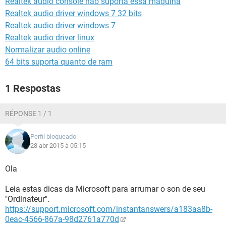
Realtek audio console não suporta essa maquina
GUIA DE COMPRAS
Realtek audio driver windows 7 32 bits
Realtek audio driver windows 7
Realtek audio driver linux
Normalizar audio online
64 bits suporta quanto de ram
1 Respostas
RÉPONSE 1 / 1
Perfil bloqueado
28 abr 2015 à 05:15
Ola
Leia estas dicas da Microsoft para arrumar o son de seu
"Ordinateur".
https://support.microsoft.com/instantanswers/a183aa8b-
0eac-4566-867a-98d2761a770d