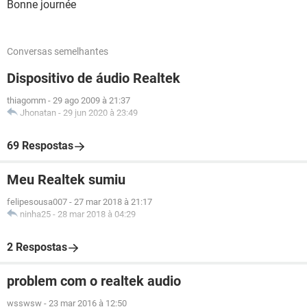
Bonne journée
Conversas semelhantes
Dispositivo de áudio Realtek
thiagomm
-
29 ago 2009 à 21:37
Jhonatan
-
29 jun 2020 à 23:49
69 Respostas
Meu Realtek sumiu
felipesousa007
-
27 mar 2018 à 21:17
ninha25
-
28 mar 2018 à 04:29
2 Respostas
problem com o realtek audio
wsswsw
-
23 mar 2016 à 12:50