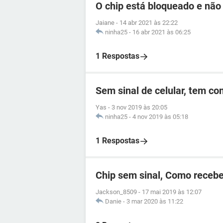
O chip está bloqueado e não
Jaiane
-
14 abr 2021 às 22:22
ninha25
-
16 abr 2021 às 06:25
1 Respostas
Sem sinal de celular, tem c
Yas
-
3 nov 2019 às 20:05
ninha25
-
4 nov 2019 às 05:18
1 Respostas
Chip sem sinal, Como recebe
Jackson_8509
-
17 mai 2019 às 12:07
Danie
-
3 mar 2020 às 11:22