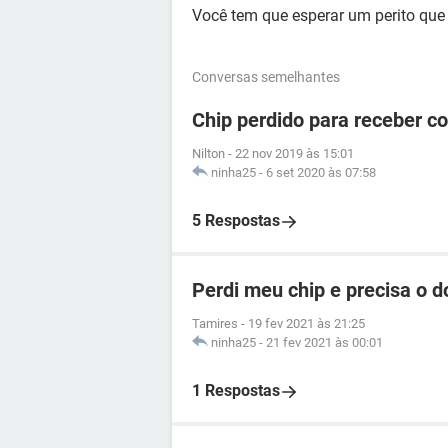
Você tem que esperar um perito que 
Conversas semelhantes
Chip perdido para receber c
Nilton
-
22 nov 2019 às 15:01
ninha25
-
6 set 2020 às 07:58
5 Respostas
Perdi meu chip e precisa o 
Tamires
-
19 fev 2021 às 21:25
ninha25
-
21 fev 2021 às 00:01
1 Respostas