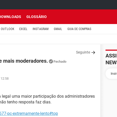
DOWNLOADS
GLOSSÁRIO
OUTLOOK
EXCEL
INSTAGRAM
GMAIL
GUIA DE COMPRAS
Seguinte
ASS
 de mais moderadores.
NEW
Fechado
 12:58
a legal uma maior participação dos administradores
 não tenho resposta faz dias.
4677-pc-extremamente-lento#top