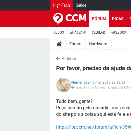
High-Tech
Saúde
FÓRUM
DICAS
JOGOS
WHATSAPP
CELULAR
FACEBOOK
Fórum
Hardware
Anterior
Por favor, preciso da ajuda
Alemendes
- 6 mai 2015 às 12:21
usuário anônimo -
6 mai 2015 às
Tudo bem, gente?
Peço perdão pela ousadia, mas seri
do site pois a coisa aqui está feia e
https://br.ccm.net/forum/affich-35