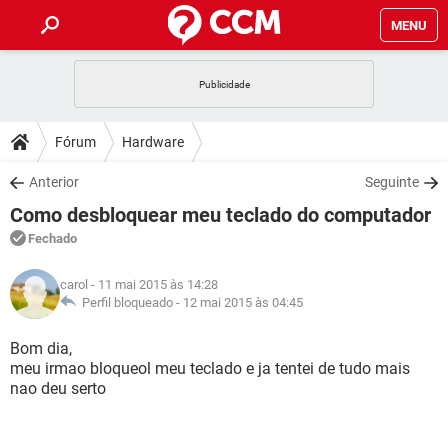
MENU
INÍCIO
JOGOS
WHATSAPP
DICAS
Fórum
Hardware
CELULAR
FACEBOOK
JOGOS
WHATSAPP
DOWNLOADS
Anterior
Seguinte
OUTLOOK
EXCEL
CELULAR
FACEBOOK
Como desbloquear meu teclado do computador
INSTAGRAM
JOGOS
GMAIL
WHATSAPP
FÓRUM
OUTLOOK
EXCEL
Fechado
GUIA DE COMPRAS
CELULAR
FACEBOOK
INSTAGRAM
JOGOS
GMAIL
WHATSAPP
GLOSSÁRIO
OUTLOOK
carol
- 11 mai 2015 às 14:28
EXCEL
GUIA DE COMPRAS
CELULAR
FACEBOOK
Perfil bloqueado -
12 mai 2015 às 04:45
INSTAGRAM
JOGOS
GMAIL
WHATSAPP
OUTLOOK
EXCEL
Bom dia,
GUIA DE COMPRAS
CELULAR
FACEBOOK
meu irmao bloqueol meu teclado e ja tentei de tudo mais
INSTAGRAM
GMAIL
nao deu serto
OUTLOOK
EXCEL
GUIA DE COMPRAS
INSTAGRAM
GMAIL