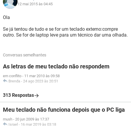
12 mai 2015 às 04:45
Ola
Se já tentou de tudo e se for um teclado externo:compre
outro. Se for de laptop leve para um técnico dar uma olhada.
Conversas semelhantes
As letras de meu teclado não respondem
em conflito
-
11 mar 2010 às 09:58
Brenda
-
24 ago 2023 às 20:51
313 Respostas
Meu teclado não funciona depois que o PC liga
mush
-
20 jun 2009 às 17:37
Israel
-
16 mar 2019 às 03:18