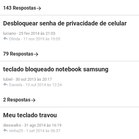
143 Respostas
Desbloquear senha de privacidade de celular
luciano
-
25 fev 2014 às 21:03
Olinda
-
11 nov 2019 às 19:05
79 Respostas
teclado bloqueado notebook samsung
lubiel
-
30 out 2013 às 20:17
Daniela
-
13 out 2014 às 12:24
2 Respostas
Meu teclado travou
dieswalks
-
31 ago 2014 às 16:19
ninha25
-
1 set 2014 às 06:37