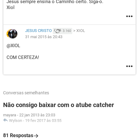
Jesus sempre ensina o Caminho certo. Siga-o.
Xiol
JESUS CRISTO
>
XIOL
3.160
31 mai 2015 às 20:43
@XIOL
COM CERTEZA!
Conversas semelhantes
Não consigo baixar com o atube catcher
mayara
-
22 jan 2013 às 23:03
Wylson
-
19 fev 2017 às 03:55
81 Respostas