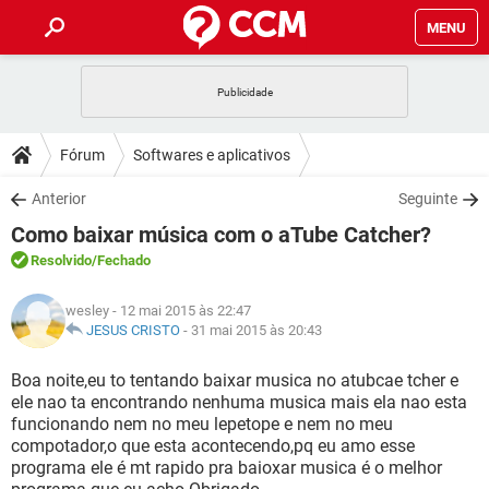
MENU
INÍCIO
JOGOS
WHATSAPP
DICAS
Fórum
Softwares e aplicativos
CELULAR
FACEBOOK
JOGOS
WHATSAPP
DOWNLOADS
Anterior
Seguinte
OUTLOOK
EXCEL
CELULAR
FACEBOOK
Como baixar música com o aTube Catcher?
INSTAGRAM
JOGOS
GMAIL
WHATSAPP
FÓRUM
OUTLOOK
EXCEL
Resolvido
/Fechado
GUIA DE COMPRAS
CELULAR
FACEBOOK
INSTAGRAM
JOGOS
GMAIL
WHATSAPP
GLOSSÁRIO
OUTLOOK
wesley
- 12 mai 2015 às 22:47
EXCEL
GUIA DE COMPRAS
CELULAR
FACEBOOK
JESUS CRISTO
-
31 mai 2015 às 20:43
INSTAGRAM
JOGOS
GMAIL
WHATSAPP
OUTLOOK
EXCEL
Boa noite,eu to tentando baixar musica no atubcae tcher e
GUIA DE COMPRAS
CELULAR
FACEBOOK
ele nao ta encontrando nenhuma musica mais ela nao esta
INSTAGRAM
GMAIL
funcionando nem no meu lepetope e nem no meu
OUTLOOK
EXCEL
GUIA DE COMPRAS
compotador,o que esta acontecendo,pq eu amo esse
INSTAGRAM
GMAIL
programa ele é mt rapido pra baioxar musica é o melhor