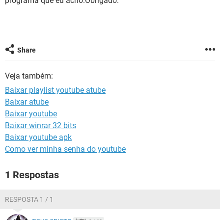
programa que eu acho.Obrigado.
GUIA DE COMPRAS
Share
Veja também:
Baixar playlist youtube atube
Baixar atube
Baixar youtube
Baixar winrar 32 bits
Baixar youtube apk
Como ver minha senha do youtube
1 Respostas
RESPOSTA 1 / 1