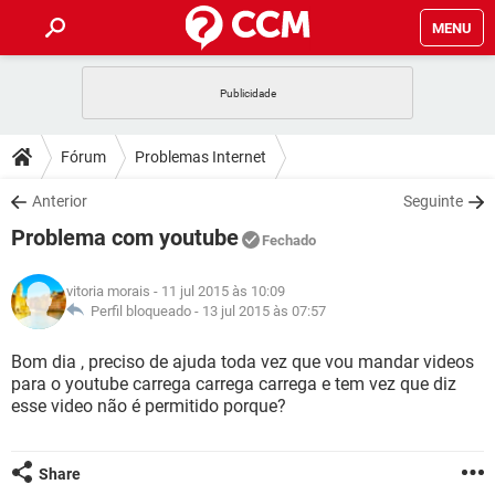
MENU
INÍCIO
JOGOS
WHATSAPP
DICAS
Fórum
Problemas Internet
CELULAR
FACEBOOK
JOGOS
WHATSAPP
DOWNLOADS
Anterior
Seguinte
OUTLOOK
EXCEL
CELULAR
FACEBOOK
Problema com youtube
INSTAGRAM
JOGOS
GMAIL
WHATSAPP
Fechado
FÓRUM
OUTLOOK
EXCEL
GUIA DE COMPRAS
CELULAR
FACEBOOK
vitoria morais
- 11 jul 2015 às 10:09
INSTAGRAM
JOGOS
GMAIL
WHATSAPP
GLOSSÁRIO
Perfil bloqueado -
13 jul 2015 às 07:57
OUTLOOK
EXCEL
GUIA DE COMPRAS
CELULAR
FACEBOOK
INSTAGRAM
JOGOS
GMAIL
WHATSAPP
Bom dia , preciso de ajuda toda vez que vou mandar videos
OUTLOOK
EXCEL
para o youtube carrega carrega carrega e tem vez que diz
GUIA DE COMPRAS
CELULAR
FACEBOOK
esse video não é permitido porque?
INSTAGRAM
GMAIL
OUTLOOK
EXCEL
GUIA DE COMPRAS
INSTAGRAM
GMAIL
Share