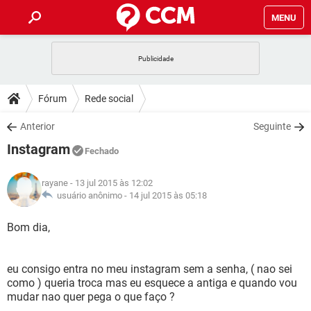
MENU
INÍCIO
JOGOS
WHATSAPP
DICAS
Fórum
Rede social
CELULAR
FACEBOOK
JOGOS
WHATSAPP
DOWNLOADS
Anterior
Seguinte
OUTLOOK
EXCEL
CELULAR
FACEBOOK
Instagram
INSTAGRAM
JOGOS
GMAIL
WHATSAPP
Fechado
FÓRUM
OUTLOOK
EXCEL
GUIA DE COMPRAS
CELULAR
FACEBOOK
rayane
- 13 jul 2015 às 12:02
INSTAGRAM
JOGOS
GMAIL
WHATSAPP
GLOSSÁRIO
usuário anônimo -
14 jul 2015 às 05:18
OUTLOOK
EXCEL
GUIA DE COMPRAS
CELULAR
FACEBOOK
INSTAGRAM
JOGOS
GMAIL
WHATSAPP
Bom dia,
OUTLOOK
EXCEL
GUIA DE COMPRAS
CELULAR
FACEBOOK
INSTAGRAM
GMAIL
eu consigo entra no meu instagram sem a senha, ( nao sei
OUTLOOK
EXCEL
GUIA DE COMPRAS
como ) queria troca mas eu esquece a antiga e quando vou
INSTAGRAM
GMAIL
mudar nao quer pega o que faço ?