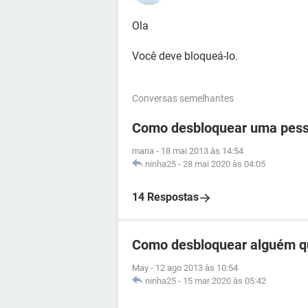
Ola
Você deve bloqueá-lo.
Conversas semelhantes
Como desbloquear uma pess
maria
-
18 mai 2013 às 14:54
ninha25
-
28 mai 2020 às 04:05
14 Respostas
Como desbloquear alguém q
May
-
12 ago 2013 às 10:54
ninha25
-
15 mar 2020 às 05:42