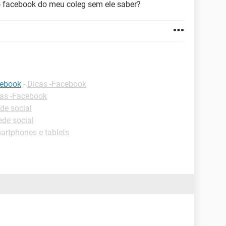
 facebook do meu coleg sem ele saber?
cebook
-
Dicas -Facebook
as -Facebook
de social
de social
rtphones e tablets