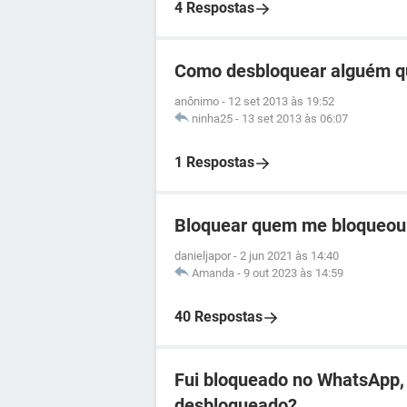
4 Respostas
Como desbloquear alguém q
anônimo
-
12 set 2013 às 19:52
ninha25
-
13 set 2013 às 06:07
1 Respostas
Bloquear quem me bloqueou
danieljapor
-
2 jun 2021 às 14:40
Amanda
-
9 out 2023 às 14:59
40 Respostas
Fui bloqueado no WhatsApp, 
desbloqueado?