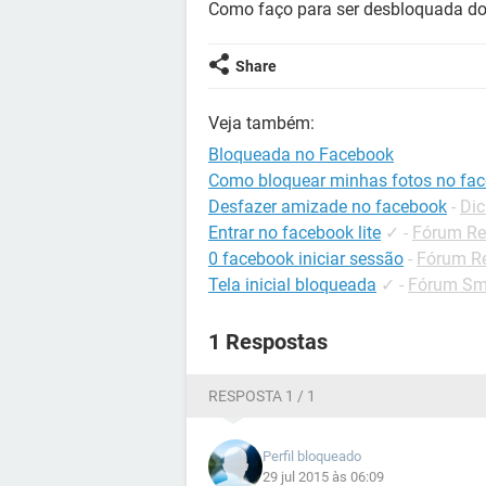
Como faço para ser desbloquada do
Share
Veja também:
Bloqueada no Facebook
Como bloquear minhas fotos no fa
Desfazer amizade no facebook
-
Dic
Entrar no facebook lite
✓
-
Fórum Re
0 facebook iniciar sessão
-
Fórum Re
Tela inicial bloqueada
✓
-
Fórum Sma
1 Respostas
RESPOSTA 1 / 1
Perfil bloqueado
29 jul 2015 às 06:09