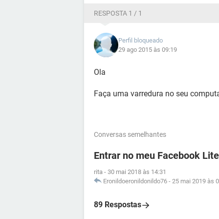
RESPOSTA 1 / 1
Perfil bloqueado
29 ago 2015 às 09:19
Ola
Faça uma varredura no seu computa
Conversas semelhantes
Entrar no meu Facebook Lite
rita
-
30 mai 2018 às 14:31
Eronildoeronildonildo76
-
25 mai 2019 às 0
89 Respostas