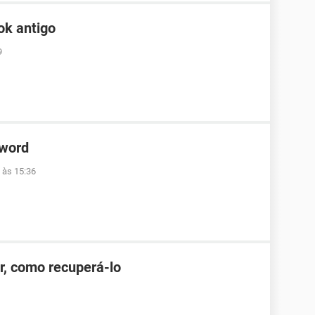
ok antigo
9
 word
 às 15:36
r, como recuperá-lo