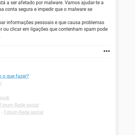
á a ser afetado por malware. Vamos ajudar-te a
ua conta segura e impedir que o malware se
bar informações pessoais e que causa problemas
har ou clicar em ligações que contenham spam pode
.
 o que fazer?
l
book
Fórum Rede social
✓
-
Fórum Rede social