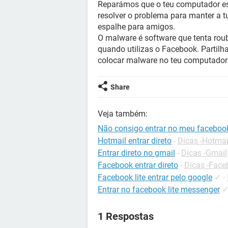
Reparámos que o teu computador est
resolver o problema para manter a t
espalhe para amigos.
O malware é software que tenta rou
quando utilizas o Facebook. Partil
colocar malware no teu computador
Share
Veja também:
Não consigo entrar no meu facebook
Hotmail entrar direto
-
Dicas -Hotmai
Entrar direto no gmail
-
Dicas -Gmail
Facebook entrar direto
-
Dicas -Face
Facebook lite entrar pelo google
✓
-
Entrar no facebook lite messenger
1 Respostas