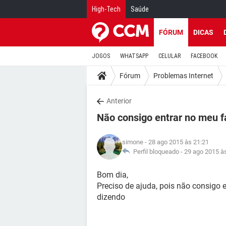
High-Tech
Saúde
FÓRUM
DICAS
JOGOS
WHATSAPP
CELULAR
FACEBOOK
Fórum
Problemas Internet
Anterior
Não consigo entrar no meu f
simone
- 28 ago 2015 às 21:21
Perfil bloqueado -
29 ago 2015 à
Bom dia,
Preciso de ajuda, pois não consigo
dizendo