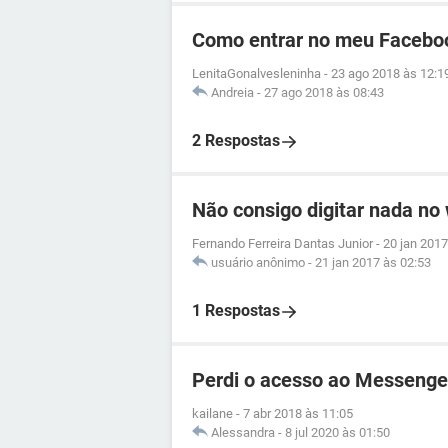
Como entrar no meu Facebo
LenitaGonalvesleninha
-
23 ago 2018 às 12:1
Andreia
-
27 ago 2018 às 08:43
2 Respostas
Não consigo digitar nada no
Fernando Ferreira Dantas Junior
-
20 jan 2017
usuário anônimo
-
21 jan 2017 às 02:53
1 Respostas
Perdi o acesso ao Messenge
kailane
-
7 abr 2018 às 11:05
Alessandra
-
8 jul 2020 às 01:50