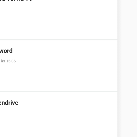
 word
 às 15:36
endrive