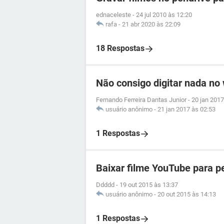
ednaceleste
-
24 jul 2010 às 12:20
rafa
-
21 abr 2020 às 22:09
18 Respostas
Não consigo digitar nada no
Fernando Ferreira Dantas Junior
-
20 jan 2017
usuário anônimo
-
21 jan 2017 às 02:53
1 Respostas
Baixar filme YouTube para p
Ddddd
-
19 out 2015 às 13:37
usuário anônimo
-
20 out 2015 às 14:13
1 Respostas