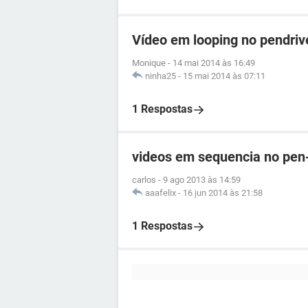
Vídeo em looping no pendriv
Monique
-
14 mai 2014 às 16:49
ninha25
-
15 mai 2014 às 07:11
1 Respostas
videos em sequencia no pen
carlos
-
9 ago 2013 às 14:59
aaafelix
-
16 jun 2014 às 21:58
1 Respostas