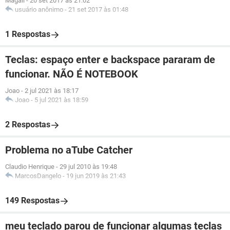
Magali
-
20 set 2017 às 21:02
usuário anônimo
-
21 set 2017 às 01:48
1 Respostas
Teclas: espaço enter e backspace pararam de
funcionar. NÃO É NOTEBOOK
Joao
-
2 jul 2021 às 18:17
Joao
-
5 jul 2021 às 18:59
2 Respostas
Problema no aTube Catcher
Claudio Henrique
-
29 jul 2010 às 19:48
MarcosDangelo
-
19 jun 2019 às 21:43
149 Respostas
meu teclado parou de funcionar algumas teclas