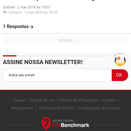
Gabriel
-
2 mai 2018 às 15:51
ninha25
-
2 mai 2018 às 20:29
1 Respostas
ASSINE NOSSA NEWSLETTER!
Equipe
Termos de uso
Política de Privacidade
Contato
Regulamento
A Revista Da Mulher
Configuração de cookies