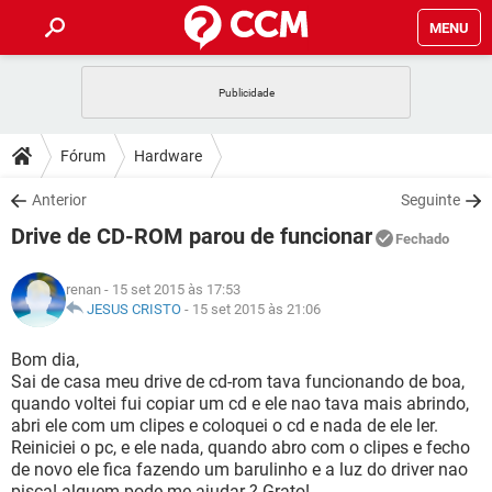
MENU
INÍCIO
JOGOS
WHATSAPP
DICAS
Fórum
Hardware
CELULAR
FACEBOOK
JOGOS
WHATSAPP
DOWNLOADS
Anterior
Seguinte
OUTLOOK
EXCEL
CELULAR
FACEBOOK
Drive de CD-ROM parou de funcionar
INSTAGRAM
JOGOS
GMAIL
WHATSAPP
Fechado
FÓRUM
OUTLOOK
EXCEL
GUIA DE COMPRAS
CELULAR
FACEBOOK
renan
- 15 set 2015 às 17:53
INSTAGRAM
JOGOS
GMAIL
WHATSAPP
GLOSSÁRIO
JESUS CRISTO
-
15 set 2015 às 21:06
OUTLOOK
EXCEL
GUIA DE COMPRAS
CELULAR
FACEBOOK
INSTAGRAM
JOGOS
GMAIL
WHATSAPP
Bom dia,
OUTLOOK
EXCEL
Sai de casa meu drive de cd-rom tava funcionando de boa,
GUIA DE COMPRAS
CELULAR
FACEBOOK
quando voltei fui copiar um cd e ele nao tava mais abrindo,
INSTAGRAM
GMAIL
abri ele com um clipes e coloquei o cd e nada de ele ler.
OUTLOOK
EXCEL
GUIA DE COMPRAS
Reiniciei o pc, e ele nada, quando abro com o clipes e fecho
INSTAGRAM
GMAIL
de novo ele fica fazendo um barulinho e a luz do driver nao
pisca! alguem pode me ajudar ? Grato!