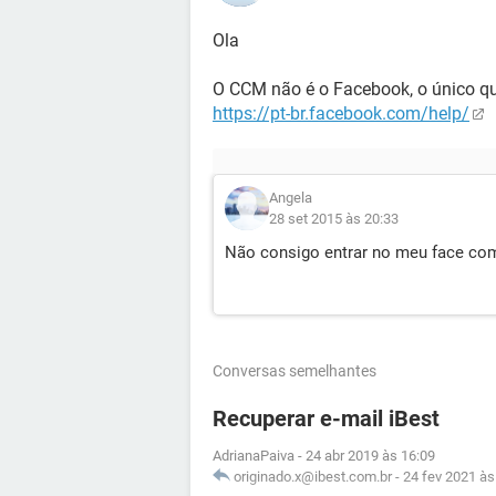
Ola
O CCM não é o Facebook, o único que
https://pt-br.facebook.com/help/
Angela
28 set 2015 às 20:33
Não consigo entrar no meu face com
Conversas semelhantes
Recuperar e-mail iBest
AdrianaPaiva
-
24 abr 2019 às 16:09
originado.x@ibest.com.br
-
24 fev 2021 às