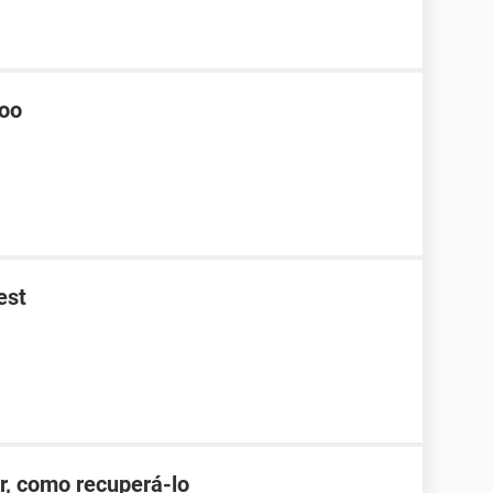
hoo
est
r, como recuperá-lo