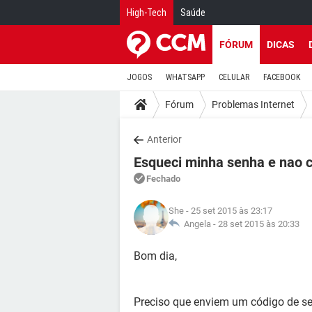
High-Tech
Saúde
FÓRUM
DICAS
JOGOS
WHATSAPP
CELULAR
FACEBOOK
Fórum
Problemas Internet
Anterior
Esqueci minha senha e nao c
Fechado
She
- 25 set 2015 às 23:17
Angela -
28 set 2015 às 20:33
Bom dia,
Preciso que enviem um código de se