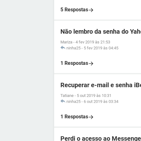
5 Respostas
Não lembro da senha do Ya
Mariza
-
4 fev 2019 às 21:53
ninha25
-
5 fev 2019 às 04:45
1 Respostas
Recuperar e-mail e senha iB
Tatiane
-
5 out 2019 às 10:31
ninha25
-
6 out 2019 às 03:34
1 Respostas
Perdi o acesso ao Messenge