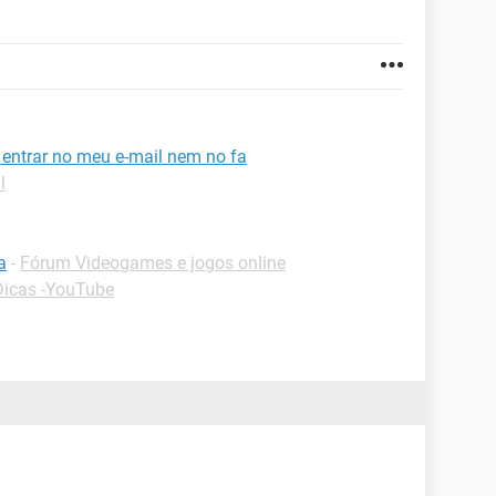
entrar no meu e-mail nem no fa
l
a
-
Fórum Videogames e jogos online
Dicas -YouTube