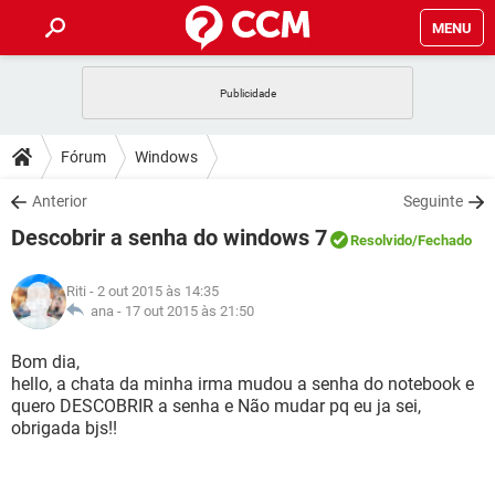
MENU
INÍCIO
JOGOS
WHATSAPP
DICAS
Fórum
Windows
CELULAR
FACEBOOK
JOGOS
WHATSAPP
DOWNLOADS
Anterior
Seguinte
OUTLOOK
EXCEL
CELULAR
FACEBOOK
Descobrir a senha do windows 7
INSTAGRAM
JOGOS
GMAIL
WHATSAPP
Resolvido
/Fechado
FÓRUM
OUTLOOK
EXCEL
GUIA DE COMPRAS
CELULAR
FACEBOOK
Riti
- 2 out 2015 às 14:35
INSTAGRAM
JOGOS
GMAIL
WHATSAPP
GLOSSÁRIO
ana -
17 out 2015 às 21:50
OUTLOOK
EXCEL
GUIA DE COMPRAS
CELULAR
FACEBOOK
INSTAGRAM
JOGOS
GMAIL
WHATSAPP
Bom dia,
OUTLOOK
EXCEL
hello, a chata da minha irma mudou a senha do notebook e
GUIA DE COMPRAS
CELULAR
FACEBOOK
quero DESCOBRIR a senha e Não mudar pq eu ja sei,
INSTAGRAM
GMAIL
obrigada bjs!!
OUTLOOK
EXCEL
GUIA DE COMPRAS
INSTAGRAM
GMAIL