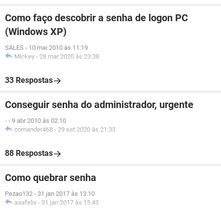
Como faço descobrir a senha de logon PC
(Windows XP)
SALES
-
10 mai 2010 às 11:19
Mickey
-
28 mar 2020 às 23:38
33 Respostas
Conseguir senha do administrador, urgente
-
-
9 abr 2010 às 02:10
comander468
-
29 set 2020 às 21:33
88 Respostas
Como quebrar senha
Pezao132
-
31 jan 2017 às 13:10
aaafelix
-
31 jan 2017 às 13:43