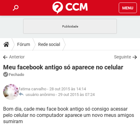
MENU
INÍCIO
JOGOS
WHATSAPP
DICAS
Fórum
Rede social
CELULAR
FACEBOOK
JOGOS
WHATSAPP
DOWNLOADS
Anterior
Seguinte
OUTLOOK
EXCEL
CELULAR
FACEBOOK
Meu facebook antigo só aparece no celular
INSTAGRAM
JOGOS
GMAIL
WHATSAPP
FÓRUM
OUTLOOK
EXCEL
Fechado
GUIA DE COMPRAS
CELULAR
FACEBOOK
INSTAGRAM
JOGOS
GMAIL
WHATSAPP
GLOSSÁRIO
OUTLOOK
fatima carvalho
- 28 out 2015 às 14:14
EXCEL
GUIA DE COMPRAS
CELULAR
FACEBOOK
usuário anônimo -
29 out 2015 às 07:24
INSTAGRAM
JOGOS
GMAIL
WHATSAPP
OUTLOOK
EXCEL
Bom dia, cade meu face book antigo só consigo acessar
GUIA DE COMPRAS
CELULAR
FACEBOOK
pelo celular no computador aparece um novo meus amigos
INSTAGRAM
GMAIL
sumiram
OUTLOOK
EXCEL
GUIA DE COMPRAS
INSTAGRAM
GMAIL