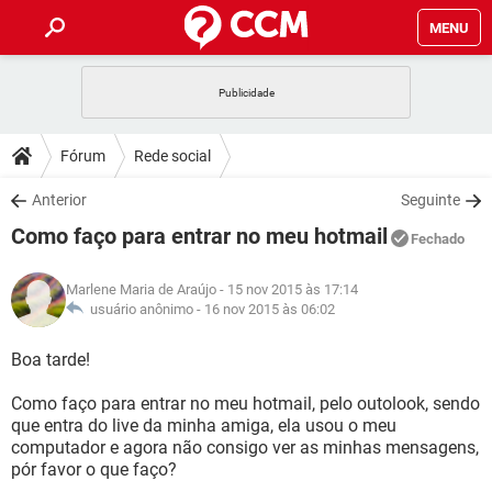
MENU
INÍCIO
JOGOS
WHATSAPP
DICAS
Fórum
Rede social
CELULAR
FACEBOOK
JOGOS
WHATSAPP
DOWNLOADS
Anterior
Seguinte
OUTLOOK
EXCEL
CELULAR
FACEBOOK
Como faço para entrar no meu hotmail
INSTAGRAM
JOGOS
GMAIL
WHATSAPP
Fechado
FÓRUM
OUTLOOK
EXCEL
GUIA DE COMPRAS
CELULAR
FACEBOOK
Marlene Maria de Araújo
- 15 nov 2015 às 17:14
INSTAGRAM
JOGOS
GMAIL
WHATSAPP
GLOSSÁRIO
usuário anônimo -
16 nov 2015 às 06:02
OUTLOOK
EXCEL
GUIA DE COMPRAS
CELULAR
FACEBOOK
INSTAGRAM
JOGOS
GMAIL
WHATSAPP
Boa tarde!
OUTLOOK
EXCEL
GUIA DE COMPRAS
CELULAR
FACEBOOK
Como faço para entrar no meu hotmail, pelo outolook, sendo
INSTAGRAM
GMAIL
que entra do live da minha amiga, ela usou o meu
OUTLOOK
EXCEL
GUIA DE COMPRAS
computador e agora não consigo ver as minhas mensagens,
INSTAGRAM
GMAIL
pór favor o que faço?