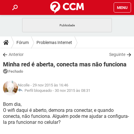
MENU
INÍCIO
JOGOS
WHATSAPP
DICAS
Fórum
Problemas Internet
CELULAR
FACEBOOK
JOGOS
WHATSAPP
DOWNLOADS
Anterior
Seguinte
OUTLOOK
EXCEL
CELULAR
FACEBOOK
Minha red é aberta, conecta mas não funciona
INSTAGRAM
JOGOS
GMAIL
WHATSAPP
FÓRUM
OUTLOOK
EXCEL
Fechado
GUIA DE COMPRAS
CELULAR
FACEBOOK
INSTAGRAM
JOGOS
GMAIL
WHATSAPP
GLOSSÁRIO
OUTLOOK
Nicolle
- 29 nov 2015 às 16:46
EXCEL
GUIA DE COMPRAS
CELULAR
FACEBOOK
Perfil bloqueado -
30 nov 2015 às 08:31
INSTAGRAM
JOGOS
GMAIL
WHATSAPP
OUTLOOK
EXCEL
Bom dia,
GUIA DE COMPRAS
CELULAR
FACEBOOK
O wifi daqui é aberto, demora pra conectar, e quando
INSTAGRAM
GMAIL
conecta, não funciona. Alguém pode me ajudar a configura-
OUTLOOK
EXCEL
GUIA DE COMPRAS
la pra funcionar no celular?
INSTAGRAM
GMAIL