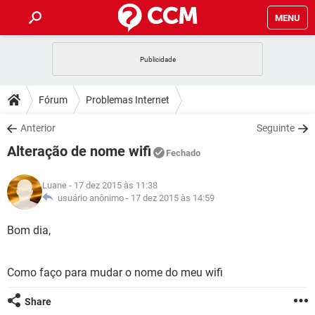
MENU
INÍCIO
JOGOS
WHATSAPP
DICAS
Fórum
Problemas Internet
CELULAR
FACEBOOK
JOGOS
WHATSAPP
DOWNLOADS
Anterior
Seguinte
OUTLOOK
EXCEL
CELULAR
FACEBOOK
Alteração de nome wifi
INSTAGRAM
JOGOS
GMAIL
WHATSAPP
Fechado
FÓRUM
OUTLOOK
EXCEL
GUIA DE COMPRAS
CELULAR
FACEBOOK
Luane
- 17 dez 2015 às 11:38
INSTAGRAM
JOGOS
GMAIL
WHATSAPP
GLOSSÁRIO
usuário anônimo -
17 dez 2015 às 14:59
OUTLOOK
EXCEL
GUIA DE COMPRAS
CELULAR
FACEBOOK
INSTAGRAM
JOGOS
GMAIL
WHATSAPP
Bom dia,
OUTLOOK
EXCEL
GUIA DE COMPRAS
CELULAR
FACEBOOK
INSTAGRAM
GMAIL
Como faço para mudar o nome do meu wifi
OUTLOOK
EXCEL
GUIA DE COMPRAS
INSTAGRAM
GMAIL
Share