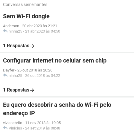
Conversas semelhantes
Sem Wi-Fi dongle
Anderson
-
20 abr 2020 às 21:21
ninha25
-
21 abr 2020 às 04:50
1 Respostas
Configurar internet no celular sem chip
Dayfer
-
25 out 2018 às 20:26
ninha25
-
26 out 2018 às 04:22
1 Respostas
Eu quero descobrir a senha do Wi-Fi pelo
endereço IP
vivianebrito
-
11 nov 2018 às 19:05
Vinicius
-
24 set 2019 às 08:48