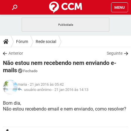
MENU
INÍCIO
JOGOS
WHATSAPP
DICAS
Fórum
Rede social
CELULAR
FACEBOOK
JOGOS
WHATSAPP
DOWNLOADS
Anterior
Seguinte
OUTLOOK
EXCEL
CELULAR
FACEBOOK
Não estou nem recebendo nem enviando e-
INSTAGRAM
JOGOS
GMAIL
WHATSAPP
FÓRUM
OUTLOOK
EXCEL
mails
Fechado
GUIA DE COMPRAS
CELULAR
FACEBOOK
INSTAGRAM
JOGOS
GMAIL
WHATSAPP
GLOSSÁRIO
OUTLOOK
EXCEL
maria
- 21 jan 2016 às 05:42
GUIA DE COMPRAS
CELULAR
FACEBOOK
usuário anônimo -
21 jan 2016 às 14:13
INSTAGRAM
JOGOS
GMAIL
WHATSAPP
OUTLOOK
EXCEL
Bom dia,
GUIA DE COMPRAS
CELULAR
FACEBOOK
INSTAGRAM
GMAIL
Não estou recebendo email e nem enviando, como resolver?
OUTLOOK
EXCEL
GUIA DE COMPRAS
INSTAGRAM
GMAIL