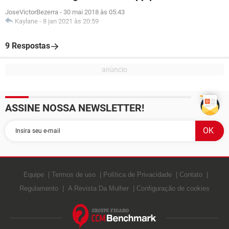
JoseVictorBezerra
-
30 mai 2018 às 05:43
Kaylane
-
8 jan 2021 às 20:59
9 Respostas
ASSINE NOSSA NEWSLETTER!
Equipe
Termos de uso
Política de Privacidade
Contato
Regulamento
A Revista Da Mulher
Configuração de cookies