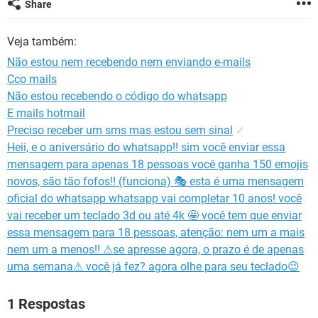
Share
GUIA DE COMPRAS
Veja também:
Não estou nem recebendo nem enviando e-mails
Cco mails
Não estou recebendo o código do whatsapp
E mails hotmail
Preciso receber um sms mas estou sem sinal
✓
Heii, e o aniversário do whatsapp!! sim você enviar essa
mensagem para apenas 18 pessoas você ganha 150 emojis
novos, são tão fofos!! (funciona) 🎭 esta é uma mensagem
oficial do whatsapp whatsapp vai completar 10 anos! você
vai receber um teclado 3d ou até 4k 🤩 você tem que enviar
essa mensagem para 18 pessoas, atenção: nem um a mais
nem um a menos!! ⚠se apresse agora, o prazo é de apenas
uma semana⚠ você já fez? agora olhe para seu teclado😉
1 Respostas