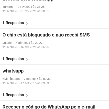
Tamires
-
19 fev 2021 às 21:25
ninha25
-
21 fev 2021 às 00:01
1 Respostas
O chip está bloqueado e não recebi SMS
Jaiane
-
14 abr 2021 às 22:22
ninha25
-
16 abr 2021 às 06:25
1 Respostas
whatsapp
vivianbatista
-
17 set 2015 às 00:33
ninha25
-
17 set 2015 às 09:03
1 Respostas
Receber o código do WhatsApp pelo e-mail