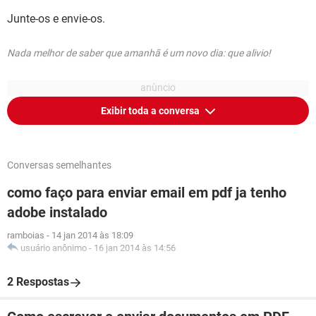
Junte-os e envie-os.
Nada melhor de saber que amanhã é um novo dia: que alivio!
Exibir toda a conversa
Conversas semelhantes
como faço para enviar email em pdf ja tenho
adobe instalado
ramboias
-
14 jan 2014 às 18:09
usuário anônimo
-
16 jan 2014 às 14:56
2 Respostas