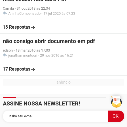
Camila
-
31 out 2018 às 22:34
AninhaCompensado
-
17 jul 2020 às 07:23
13 Respostas
não consigo abrir documento em pdf
edson
-
18 mar 2010 às 17:03
jonathan montuori
-
29 nov 2016 às 16:21
17 Respostas
ASSINE NOSSA NEWSLETTER!