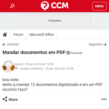
MENU
INÍCIO
JOGOS
WHATSAPP
DICAS
Fórum
Microsoft Office
CELULAR
FACEBOOK
JOGOS
WHATSAPP
DOWNLOADS
Anterior
Seguinte
OUTLOOK
EXCEL
CELULAR
FACEBOOK
Mandar documentos em PDF
INSTAGRAM
JOGOS
GMAIL
WHATSAPP
Fechado
FÓRUM
OUTLOOK
EXCEL
GUIA DE COMPRAS
CELULAR
FACEBOOK
deivid
- 22 jan 2016 às 19:03
INSTAGRAM
JOGOS
GMAIL
WHATSAPP
GLOSSÁRIO
usuário anônimo -
23 jan 2016 às 10:58
OUTLOOK
EXCEL
GUIA DE COMPRAS
CELULAR
FACEBOOK
INSTAGRAM
JOGOS
GMAIL
WHATSAPP
boa noite
OUTLOOK
EXCEL
tenho q mandar 12 documentos digitalizado e em um PDF
GUIA DE COMPRAS
CELULAR
FACEBOOK
só,como faço?
INSTAGRAM
GMAIL
OUTLOOK
EXCEL
GUIA DE COMPRAS
Share
INSTAGRAM
GMAIL