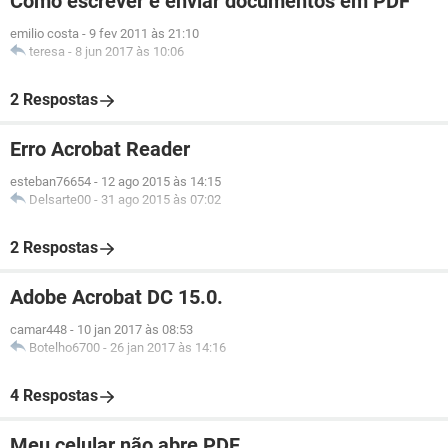
Como escrever e enviar documentos em PDF
emilio costa
-
9 fev 2011 às 21:10
teresa
-
8 jun 2017 às 10:06
2 Respostas
Erro Acrobat Reader
esteban76654
-
12 ago 2015 às 14:15
Delsarte00
-
31 ago 2015 às 07:02
2 Respostas
Adobe Acrobat DC 15.0.
camar448
-
10 jan 2017 às 08:53
Botelho6700
-
26 jan 2017 às 14:16
4 Respostas
Meu celular não abre PDF