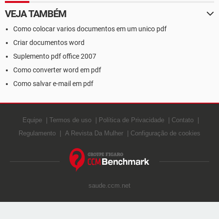
VEJA TAMBÉM
Como colocar varios documentos em um unico pdf
Criar documentos word
Suplemento pdf office 2007
Como converter word em pdf
Como salvar e-mail em pdf
Equipe
Termos de uso
Política de Privacidade
Contato
Regulamento
A Revista Da Mulher
Configuração de cookies
saude.ccm.net