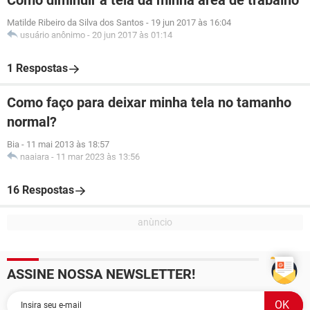
Como diminuir a tela da minha área de trabalho
Matilde Ribeiro da Silva dos Santos
-
19 jun 2017 às 16:04
usuário anônimo
-
20 jun 2017 às 01:14
1 Respostas
Como faço para deixar minha tela no tamanho
normal?
Bia
-
11 mai 2013 às 18:57
naaiara
-
11 mar 2023 às 13:56
16 Respostas
ASSINE NOSSA NEWSLETTER!