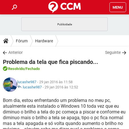
MENU
INÍCIO
JOGOS
WHATSAPP
DICAS
Fórum
Hardware
CELULAR
FACEBOOK
JOGOS
WHATSAPP
DOWNLOADS
Anterior
Seguinte
OUTLOOK
EXCEL
CELULAR
FACEBOOK
Problema da tela que fica piscando...
INSTAGRAM
JOGOS
GMAIL
WHATSAPP
FÓRUM
OUTLOOK
EXCEL
Resolvido
/Fechado
GUIA DE COMPRAS
CELULAR
FACEBOOK
INSTAGRAM
JOGOS
GMAIL
WHATSAPP
GLOSSÁRIO
OUTLOOK
lucashe987
- 29 jan 2016 às 11:58
EXCEL
GUIA DE COMPRAS
CELULAR
FACEBOOK
lucashe987
-
29 jan 2016 às 12:52
INSTAGRAM
JOGOS
GMAIL
WHATSAPP
OUTLOOK
EXCEL
Bom dia, estou enfrentando um problema no meu pc,
GUIA DE COMPRAS
CELULAR
FACEBOOK
atualmente esta instalado o Windows 10 toda vez que eu
INSTAGRAM
GMAIL
diminuo o brilho a tela do pc começa a piscar e conforme eu
OUTLOOK
EXCEL
GUIA DE COMPRAS
diminuo mais o brilho a tela se apaga, tipo o pc fica normal
INSTAGRAM
GMAIL
mas a tela apagada e só volta quando aumento o brilho no