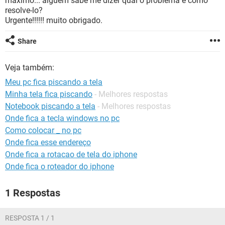
máximo... alguém sabe me dizer qual o problema e como
GUIA DE COMPRAS
resolve-lo?
Urgente!!!!!! muito obrigado.
Share
Veja também:
Meu pc fica piscando a tela
Minha tela fica piscando
- Melhores respostas
Notebook piscando a tela
- Melhores respostas
Onde fica a tecla windows no pc
Como colocar _ no pc
Onde fica esse endereço
Onde fica a rotacao de tela do iphone
Onde fica o roteador do iphone
1 Respostas
RESPOSTA 1 / 1