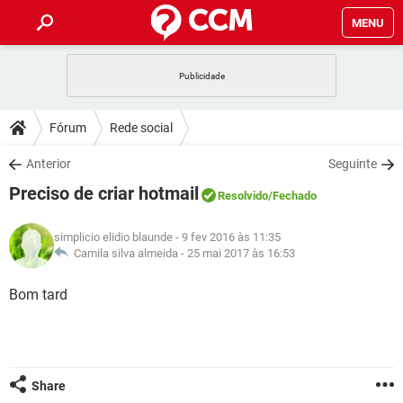
MENU
INÍCIO
JOGOS
WHATSAPP
DICAS
Fórum
Rede social
CELULAR
FACEBOOK
JOGOS
WHATSAPP
DOWNLOADS
Anterior
Seguinte
OUTLOOK
EXCEL
CELULAR
FACEBOOK
Preciso de criar hotmail
INSTAGRAM
JOGOS
GMAIL
WHATSAPP
Resolvido
/Fechado
FÓRUM
OUTLOOK
EXCEL
GUIA DE COMPRAS
CELULAR
FACEBOOK
simplicio elidio blaunde
- 9 fev 2016 às 11:35
INSTAGRAM
JOGOS
GMAIL
WHATSAPP
GLOSSÁRIO
Camila silva almeida -
25 mai 2017 às 16:53
OUTLOOK
EXCEL
GUIA DE COMPRAS
CELULAR
FACEBOOK
INSTAGRAM
JOGOS
GMAIL
WHATSAPP
Bom tard
OUTLOOK
EXCEL
GUIA DE COMPRAS
CELULAR
FACEBOOK
INSTAGRAM
GMAIL
OUTLOOK
EXCEL
GUIA DE COMPRAS
INSTAGRAM
GMAIL
Share