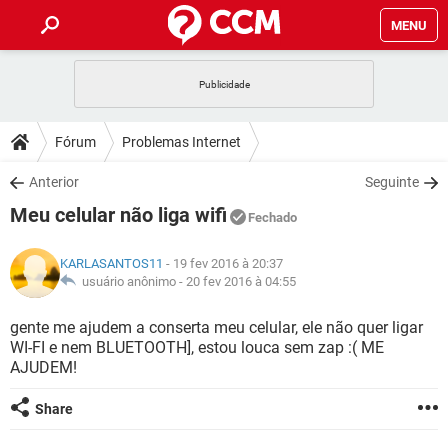
MENU
INÍCIO
JOGOS
WHATSAPP
DICAS
Fórum
Problemas Internet
CELULAR
FACEBOOK
JOGOS
WHATSAPP
DOWNLOADS
Anterior
Seguinte
OUTLOOK
EXCEL
CELULAR
FACEBOOK
Meu celular não liga wifi
INSTAGRAM
JOGOS
GMAIL
WHATSAPP
Fechado
FÓRUM
OUTLOOK
EXCEL
GUIA DE COMPRAS
CELULAR
FACEBOOK
KARLASANTOS11
- 19 fev 2016 à 20:37
INSTAGRAM
JOGOS
GMAIL
WHATSAPP
GLOSSÁRIO
usuário anônimo -
20 fev 2016 à 04:55
OUTLOOK
EXCEL
GUIA DE COMPRAS
CELULAR
FACEBOOK
INSTAGRAM
JOGOS
GMAIL
WHATSAPP
gente me ajudem a conserta meu celular, ele não quer ligar
OUTLOOK
EXCEL
WI-FI e nem BLUETOOTH], estou louca sem zap :( ME
GUIA DE COMPRAS
CELULAR
FACEBOOK
AJUDEM!
INSTAGRAM
GMAIL
OUTLOOK
EXCEL
GUIA DE COMPRAS
Share
INSTAGRAM
GMAIL