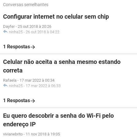
Conversas semelhantes
Configurar internet no celular sem chip
Dayfer
-
25 out 2018 à 20:26
ninha25
-
26 out 2018 à 04:22
1 Respostas
Celular não aceita a senha mesmo estando
correta
Rafaela
-
17 mar 2022 à 00:34
ninha25
-
17 mar 2022 à 06:33
1 Respostas
Eu quero descobrir a senha do Wi-Fi pelo
endereço IP
vivianebrito
-
11 nov 2018 à 19:05