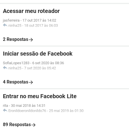
Acessar meu roteador
jasferreira
-
17 out 2017 às 14:02
ninha25
-
18 out 2017 às 06:03
2 Respostas
Iniciar sessão de Facebook
SofiaLopes1283
-
6 set 2020 às 08:36
ninha25
-
7 set 2020 às 05:42
4 Respostas
Entrar no meu Facebook Lite
rita
-
30 mai 2018 às 14:31
Eronildoeronildonildo76
-
25 mai 2019 às 01:30
89 Respostas