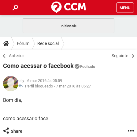
MENU
INÍCIO
JOGOS
WHATSAPP
DICAS
Fórum
Rede social
CELULAR
FACEBOOK
JOGOS
WHATSAPP
DOWNLOADS
Anterior
Seguinte
OUTLOOK
EXCEL
CELULAR
FACEBOOK
Como acessar o facebook
INSTAGRAM
JOGOS
GMAIL
WHATSAPP
Fechado
FÓRUM
OUTLOOK
EXCEL
GUIA DE COMPRAS
CELULAR
FACEBOOK
elly
- 6 mar 2016 às 05:59
INSTAGRAM
JOGOS
GMAIL
WHATSAPP
GLOSSÁRIO
Perfil bloqueado -
7 mar 2016 às 05:27
OUTLOOK
EXCEL
GUIA DE COMPRAS
CELULAR
FACEBOOK
INSTAGRAM
JOGOS
GMAIL
WHATSAPP
Bom dia,
OUTLOOK
EXCEL
GUIA DE COMPRAS
CELULAR
FACEBOOK
INSTAGRAM
GMAIL
como acessar o face
OUTLOOK
EXCEL
GUIA DE COMPRAS
INSTAGRAM
GMAIL
Share