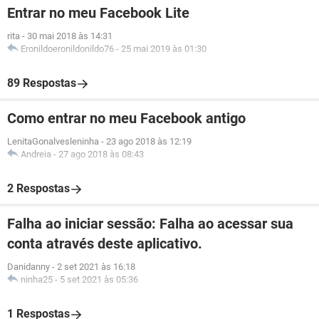
Entrar no meu Facebook Lite
rita
-
30 mai 2018 às 14:31
Eronildoeronildonildo76
-
25 mai 2019 às 01:30
89 Respostas
Como entrar no meu Facebook antigo
LenitaGonalvesleninha
-
23 ago 2018 às 12:19
Andreia
-
27 ago 2018 às 08:43
2 Respostas
Falha ao iniciar sessão: Falha ao acessar sua
conta através deste aplicativo.
Danidanny
-
2 set 2021 às 16:18
ninha25
-
5 set 2021 às 05:36
1 Respostas