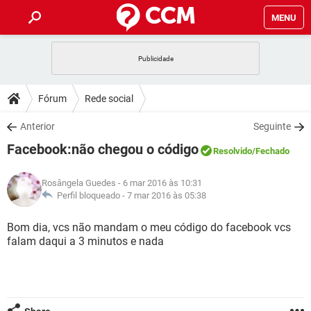
MENU
INÍCIO
JOGOS
WHATSAPP
DICAS
Fórum
Rede social
CELULAR
FACEBOOK
JOGOS
WHATSAPP
DOWNLOADS
Anterior
Seguinte
OUTLOOK
EXCEL
CELULAR
FACEBOOK
Facebook:não chegou o código
INSTAGRAM
JOGOS
GMAIL
WHATSAPP
Resolvido
/Fechado
FÓRUM
OUTLOOK
EXCEL
GUIA DE COMPRAS
CELULAR
FACEBOOK
Rosângela Guedes
- 6 mar 2016 às 10:31
INSTAGRAM
JOGOS
GMAIL
WHATSAPP
GLOSSÁRIO
Perfil bloqueado -
7 mar 2016 às 05:38
OUTLOOK
EXCEL
GUIA DE COMPRAS
CELULAR
FACEBOOK
INSTAGRAM
JOGOS
GMAIL
WHATSAPP
Bom dia, vcs não mandam o meu código do facebook vcs
OUTLOOK
EXCEL
falam daqui a 3 minutos e nada
GUIA DE COMPRAS
CELULAR
FACEBOOK
INSTAGRAM
GMAIL
OUTLOOK
EXCEL
GUIA DE COMPRAS
INSTAGRAM
GMAIL