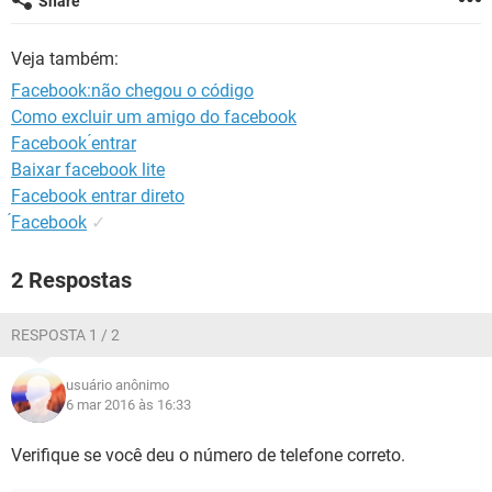
Share
GUIA DE COMPRAS
Veja também:
Facebook:não chegou o código
Como excluir um amigo do facebook
Facebook ́entrar
Baixar facebook lite
Facebook entrar direto
́Facebook
✓
2 Respostas
RESPOSTA 1 / 2
usuário anônimo
6 mar 2016 às 16:33
Verifique se você deu o número de telefone correto.