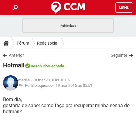
MENU
INÍCIO
JOGOS
WHATSAPP
DICAS
Fórum
Rede social
CELULAR
FACEBOOK
JOGOS
WHATSAPP
DOWNLOADS
Anterior
Seguinte
OUTLOOK
EXCEL
CELULAR
FACEBOOK
Hotmail
INSTAGRAM
JOGOS
GMAIL
WHATSAPP
Resolvido
/Fechado
FÓRUM
OUTLOOK
EXCEL
GUIA DE COMPRAS
CELULAR
FACEBOOK
marilia
- 18 mar 2016 às 10:05
INSTAGRAM
JOGOS
GMAIL
WHATSAPP
GLOSSÁRIO
Perfil bloqueado -
19 mar 2016 às 05:51
OUTLOOK
EXCEL
GUIA DE COMPRAS
CELULAR
FACEBOOK
INSTAGRAM
JOGOS
GMAIL
WHATSAPP
Bom dia,
OUTLOOK
EXCEL
gostaria de saber como faço pra recuperar minha senha do
GUIA DE COMPRAS
CELULAR
FACEBOOK
hotmail?
INSTAGRAM
GMAIL
OUTLOOK
EXCEL
GUIA DE COMPRAS
INSTAGRAM
GMAIL