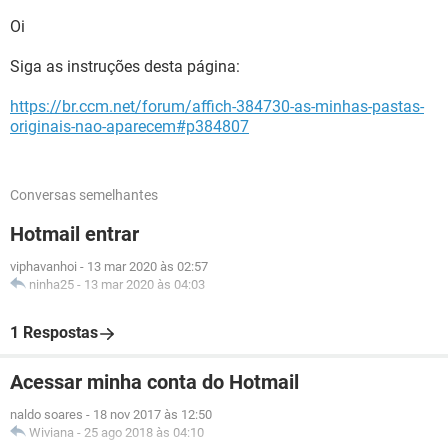
Oi
Siga as instruções desta página:
https://br.ccm.net/forum/affich-384730-as-minhas-pastas-
originais-nao-aparecem#p384807
Conversas semelhantes
Hotmail entrar
viphavanhoi
-
13 mar 2020 às 02:57
ninha25
-
13 mar 2020 às 04:03
1 Respostas
Acessar minha conta do Hotmail
naldo soares
-
18 nov 2017 às 12:50
Wiviana
-
25 ago 2018 às 04:10