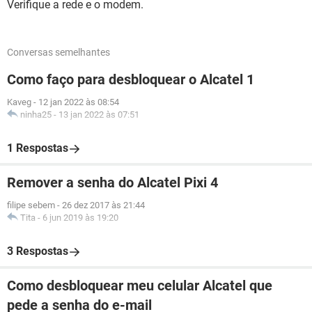
Verifique a rede e o modem.
Conversas semelhantes
Como faço para desbloquear o Alcatel 1
Kaveg
-
12 jan 2022 às 08:54
ninha25
-
13 jan 2022 às 07:51
1 Respostas
Remover a senha do Alcatel Pixi 4
filipe sebem
-
26 dez 2017 às 21:44
Tita
-
6 jun 2019 às 19:20
3 Respostas
Como desbloquear meu celular Alcatel que
pede a senha do e-mail