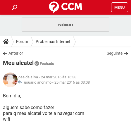
MENU
INÍCIO
JOGOS
WHATSAPP
DICAS
Fórum
Problemas Internet
CELULAR
FACEBOOK
JOGOS
WHATSAPP
DOWNLOADS
Anterior
Seguinte
OUTLOOK
EXCEL
CELULAR
FACEBOOK
Meu alcatel
INSTAGRAM
JOGOS
GMAIL
WHATSAPP
Fechado
FÓRUM
OUTLOOK
EXCEL
GUIA DE COMPRAS
CELULAR
FACEBOOK
jose da silva
- 24 mar 2016 às 16:38
INSTAGRAM
JOGOS
GMAIL
WHATSAPP
GLOSSÁRIO
usuário anônimo -
25 mar 2016 às 03:08
OUTLOOK
EXCEL
GUIA DE COMPRAS
CELULAR
FACEBOOK
INSTAGRAM
JOGOS
GMAIL
WHATSAPP
Bom dia,
OUTLOOK
EXCEL
GUIA DE COMPRAS
CELULAR
FACEBOOK
alguem sabe como fazer
INSTAGRAM
GMAIL
para q meu alcatel volte a navegar com
OUTLOOK
EXCEL
GUIA DE COMPRAS
wifi
INSTAGRAM
GMAIL