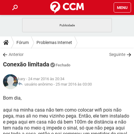
MENU
INÍCIO
JOGOS
WHATSAPP
DICAS
Fórum
Problemas Internet
CELULAR
FACEBOOK
JOGOS
WHATSAPP
DOWNLOADS
Anterior
Seguinte
OUTLOOK
EXCEL
CELULAR
FACEBOOK
Conexão limitada
INSTAGRAM
JOGOS
GMAIL
WHATSAPP
Fechado
FÓRUM
OUTLOOK
EXCEL
GUIA DE COMPRAS
CELULAR
FACEBOOK
kary
- 24 mar 2016 às 20:34
INSTAGRAM
JOGOS
GMAIL
WHATSAPP
GLOSSÁRIO
usuário anônimo -
25 mar 2016 às 03:00
OUTLOOK
EXCEL
GUIA DE COMPRAS
CELULAR
FACEBOOK
INSTAGRAM
JOGOS
GMAIL
WHATSAPP
Bom dia,
OUTLOOK
EXCEL
GUIA DE COMPRAS
CELULAR
FACEBOOK
aqui na minha casa não tem como colocar wifi pois não
INSTAGRAM
GMAIL
pega, mas ali no meu vizinho pega. Então, ele tem instalado
OUTLOOK
EXCEL
GUIA DE COMPRAS
e pega aqui em casa não dá bem 100m de distância e não
INSTAGRAM
GMAIL
tem nada no meio q impede o sinal, só que não pega aqui
por toda a casa, então o pai comprou um repetidor de sinal