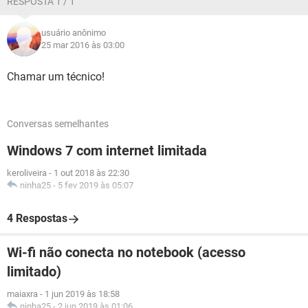
RESPOSTA 1 / 1
usuário anônimo
25 mar 2016 às 03:00
Chamar um técnico!
Conversas semelhantes
Windows 7 com internet limitada
keroliveira
-
1 out 2018 às 22:30
ninha25
-
5 fev 2019 às 05:07
4 Respostas
Wi-fi não conecta no notebook (acesso
limitado)
maiaxra
-
1 jun 2019 às 18:58
ninha25
-
2 jun 2019 às 01:06