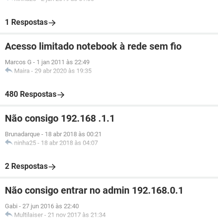
1 Respostas
Acesso limitado notebook à rede sem fio
Marcos G
-
1 jan 2011 às 22:49
Maira
-
29 abr 2020 às 19:35
480 Respostas
Não consigo 192.168 .1.1
Brunadarque
-
18 abr 2018 às 00:21
ninha25
-
18 abr 2018 às 04:07
2 Respostas
Não consigo entrar no admin 192.168.0.1
Gabi
-
27 jun 2016 às 22:40
Multilaiser
-
21 nov 2017 às 21:34