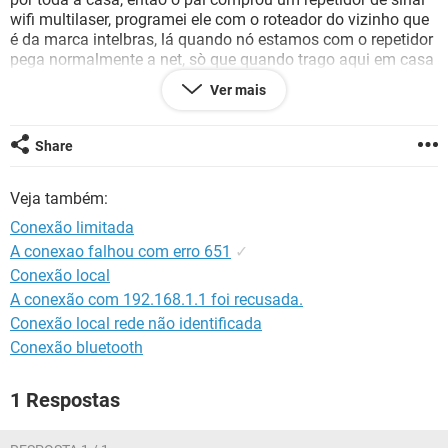
GUIA DE COMPRAS
wifi multilaser, programei ele com o roteador do vizinho que
é da marca intelbras, lá quando nó estamos com o repetidor
pega normalmente a net, sò que quando trago aqui em casa
só pega limitado o repetidor, não consigo acessa, o que eu
Ver mais
deveria fazer? por favor me ajudem
Share
Veja também:
Conexão limitada
A conexao falhou com erro 651
✓
Conexão local
A conexão com 192.168.1.1 foi recusada.
Conexão local rede não identificada
Conexão bluetooth
1 Respostas