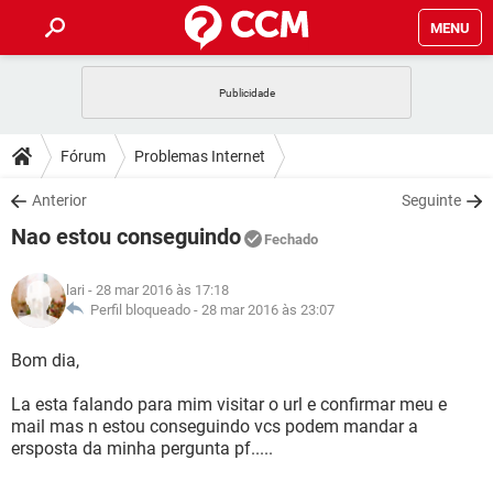
MENU
INÍCIO
JOGOS
WHATSAPP
DICAS
Fórum
Problemas Internet
CELULAR
FACEBOOK
JOGOS
WHATSAPP
DOWNLOADS
Anterior
Seguinte
OUTLOOK
EXCEL
CELULAR
FACEBOOK
Nao estou conseguindo
INSTAGRAM
JOGOS
GMAIL
WHATSAPP
Fechado
FÓRUM
OUTLOOK
EXCEL
GUIA DE COMPRAS
CELULAR
FACEBOOK
lari
- 28 mar 2016 às 17:18
INSTAGRAM
JOGOS
GMAIL
WHATSAPP
GLOSSÁRIO
Perfil bloqueado -
28 mar 2016 às 23:07
OUTLOOK
EXCEL
GUIA DE COMPRAS
CELULAR
FACEBOOK
INSTAGRAM
JOGOS
GMAIL
WHATSAPP
Bom dia,
OUTLOOK
EXCEL
GUIA DE COMPRAS
CELULAR
FACEBOOK
La esta falando para mim visitar o url e confirmar meu e
INSTAGRAM
GMAIL
mail mas n estou conseguindo vcs podem mandar a
OUTLOOK
EXCEL
GUIA DE COMPRAS
ersposta da minha pergunta pf.....
INSTAGRAM
GMAIL