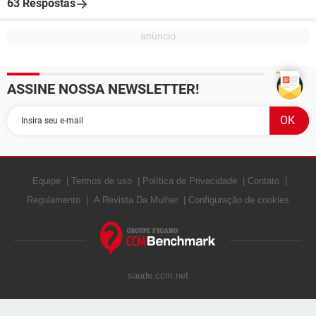
63 Respostas
ASSINE NOSSA NEWSLETTER!
Equipe
Termos de uso
Política de Privacidade
Contato
Regulamento
A Revista Da Mulher
Configuração de cookies
saude.ccm.net