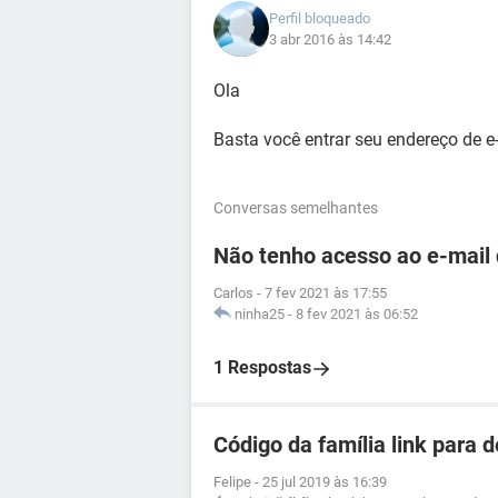
Perfil bloqueado
3 abr 2016 às 14:42
Ola
Basta você entrar seu endereço de e
Conversas semelhantes
Não tenho acesso ao e-mail
Carlos
-
7 fev 2021 às 17:55
ninha25
-
8 fev 2021 às 06:52
1 Respostas
Código da família link para 
Felipe
-
25 jul 2019 às 16:39