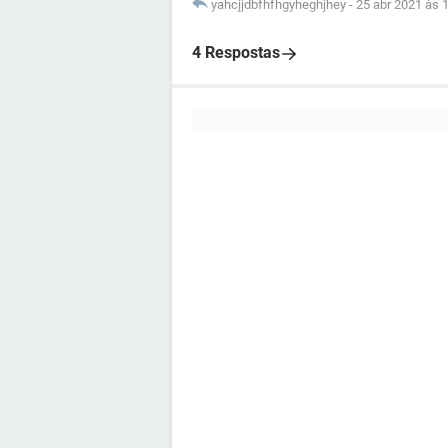
yahcjjdbfhfhgyheghjhey
-
25 abr 2021 às 
4 Respostas