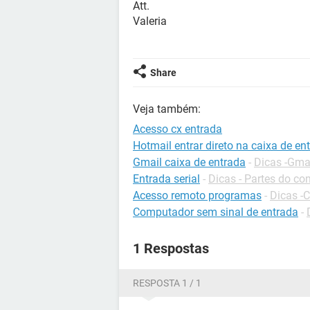
Att.
Valeria
Share
Veja também:
Acesso cx entrada
Hotmail entrar direto na caixa de en
Gmail caixa de entrada
-
Dicas -Gma
Entrada serial
-
Dicas - Partes do c
Acesso remoto programas
-
Dicas -
Computador sem sinal de entrada
-
1 Respostas
RESPOSTA 1 / 1