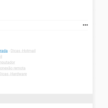
trada
-
Dicas -Hotmail
il
omputador
Conexão remota
Dicas -Hardware