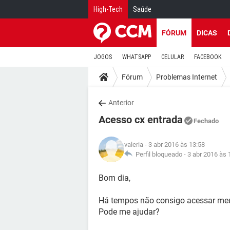
High-Tech
Saúde
FÓRUM
DICAS
JOGOS
WHATSAPP
CELULAR
FACEBOOK
Fórum
Problemas Internet
Anterior
Acesso cx entrada
Fechado
valeria
- 3 abr 2016 às 13:58
Perfil bloqueado -
3 abr 2016 às 
Bom dia,
Há tempos não consigo acessar meu 
Pode me ajudar?