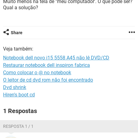
Muito menos na tela de "meu computador'. O que pode ser?
GUIA DE COMPRAS
Qual a solução?
Share
Veja também:
Notebook dell novo i15 5558 A45 não lê DVD/CD
Restaurar notebook dell inspiron fabrica
Como colocar o @ no notebook
O leitor de cd dvd rom não foi encontrado
Dvd shrink
Hiren's boot cd
1 Respostas
RESPOSTA 1 / 1