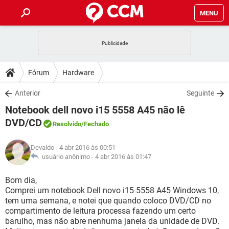
MENU
INÍCIO
JOGOS
WHATSAPP
DICAS
Fórum
Hardware
CELULAR
FACEBOOK
JOGOS
WHATSAPP
DOWNLOADS
Anterior
Seguinte
OUTLOOK
EXCEL
CELULAR
FACEBOOK
Notebook dell novo i15 5558 A45 não lê
INSTAGRAM
JOGOS
GMAIL
WHATSAPP
FÓRUM
OUTLOOK
EXCEL
DVD/CD
Resolvido
/Fechado
GUIA DE COMPRAS
CELULAR
FACEBOOK
INSTAGRAM
JOGOS
GMAIL
WHATSAPP
GLOSSÁRIO
OUTLOOK
EXCEL
Devaldo
- 4 abr 2016 às 00:51
GUIA DE COMPRAS
CELULAR
FACEBOOK
usuário anônimo -
4 abr 2016 às 01:47
INSTAGRAM
JOGOS
GMAIL
WHATSAPP
OUTLOOK
EXCEL
Bom dia,
GUIA DE COMPRAS
CELULAR
FACEBOOK
INSTAGRAM
GMAIL
Comprei um notebook Dell novo i15 5558 A45 Windows 10,
OUTLOOK
EXCEL
tem uma semana, e notei que quando coloco DVD/CD no
GUIA DE COMPRAS
compartimento de leitura processa fazendo um certo
INSTAGRAM
GMAIL
barulho, mas não abre nenhuma janela da unidade de DVD.