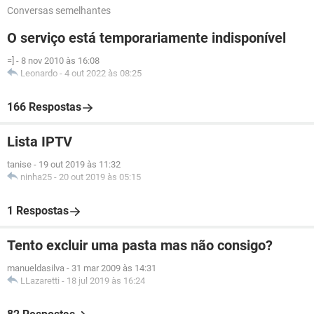
Conversas semelhantes
O serviço está temporariamente indisponível
=]
-
8 nov 2010 às 16:08
Leonardo
-
4 out 2022 às 08:25
166 Respostas
Lista IPTV
tanise
-
19 out 2019 às 11:32
ninha25
-
20 out 2019 às 05:15
1 Respostas
Tento excluir uma pasta mas não consigo?
manueldasilva
-
31 mar 2009 às 14:31
LLazaretti
-
18 jul 2019 às 16:24