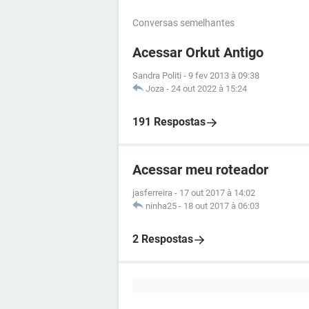
Conversas semelhantes
Acessar Orkut Antigo
Sandra Politi
-
9 fev 2013 à 09:38
Joza
-
24 out 2022 à 15:24
191 Respostas
Acessar meu roteador
jasferreira
-
17 out 2017 à 14:02
ninha25
-
18 out 2017 à 06:03
2 Respostas