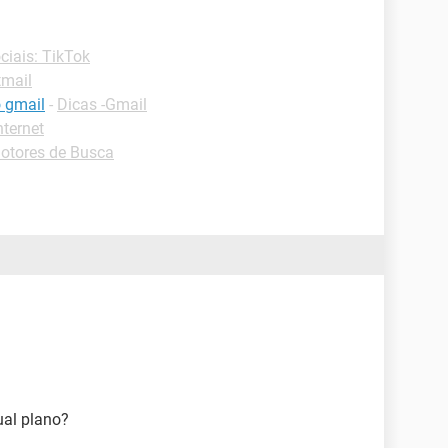
ciais: TikTok
tmail
 gmail
-
Dicas -Gmail
nternet
otores de Busca
ual plano?