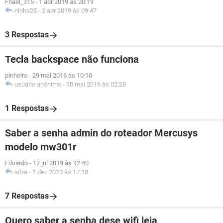
Fhael_315
-
1 abr 2019 às 20:19
ninha25
-
2 abr 2019 às 09:47
3 Respostas
Tecla backspace não funciona
pinheiro
-
29 mai 2016 às 10:10
usuário anônimo
-
30 mai 2016 às 02:28
1 Respostas
Saber a senha admin do roteador Mercusys
modelo mw301r
Eduardo
-
17 jul 2019 às 12:40
silva
-
2 dez 2020 às 17:18
7 Respostas
Quero saber a senha dese wifi leia