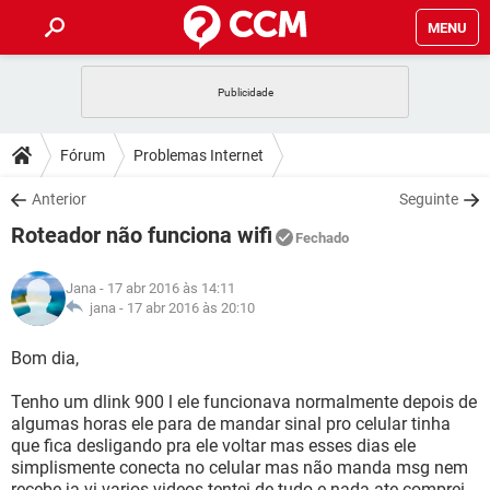
MENU
INÍCIO
JOGOS
WHATSAPP
DICAS
Fórum
Problemas Internet
CELULAR
FACEBOOK
JOGOS
WHATSAPP
DOWNLOADS
Anterior
Seguinte
OUTLOOK
EXCEL
CELULAR
FACEBOOK
Roteador não funciona wifi
INSTAGRAM
JOGOS
GMAIL
WHATSAPP
Fechado
FÓRUM
OUTLOOK
EXCEL
GUIA DE COMPRAS
CELULAR
FACEBOOK
Jana
- 17 abr 2016 às 14:11
INSTAGRAM
JOGOS
GMAIL
WHATSAPP
GLOSSÁRIO
jana -
17 abr 2016 às 20:10
OUTLOOK
EXCEL
GUIA DE COMPRAS
CELULAR
FACEBOOK
INSTAGRAM
JOGOS
GMAIL
WHATSAPP
Bom dia,
OUTLOOK
EXCEL
GUIA DE COMPRAS
CELULAR
FACEBOOK
Tenho um dlink 900 l ele funcionava normalmente depois de
INSTAGRAM
GMAIL
algumas horas ele para de mandar sinal pro celular tinha
OUTLOOK
EXCEL
GUIA DE COMPRAS
que fica desligando pra ele voltar mas esses dias ele
INSTAGRAM
GMAIL
simplismente conecta no celular mas não manda msg nem
recebe ja vi varios videos tentei de tudo e nada ate comprei