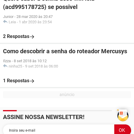
(acd995178725) se possivel
Junior
-
28 mar 2020 às 20:47
Leia
-
1 abr 2020 às 23:54
2 Respostas
Como descobrir a senha do roteador Mercusys
Ilzza
-
8 set 2018 às 10:12
ninha25
-
9 set 2018 às 06:00
1 Respostas
ASSINE NOSSA NEWSLETTER!