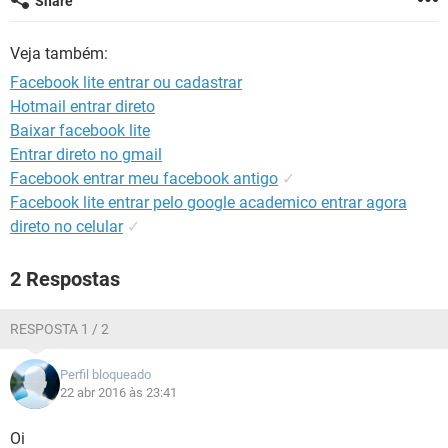
Share
GUIA DE COMPRAS
Veja também:
Facebook lite entrar ou cadastrar
Hotmail entrar direto
Baixar facebook lite
Entrar direto no gmail
Facebook entrar meu facebook antigo
✓
Facebook lite entrar pelo google academico entrar agora
direto no celular
✓
2 Respostas
RESPOSTA 1 / 2
Perfil bloqueado
22 abr 2016 às 23:41
Oi