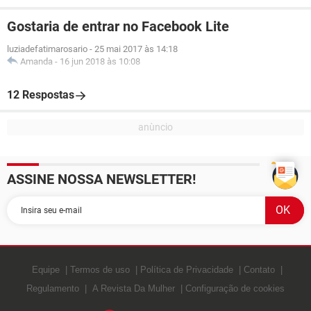
Gostaria de entrar no Facebook Lite
luziadefatimarosario
-
25 mai 2017 às 14:18
Amanda
-
16 jun 2018 às 10:08
12 Respostas
ASSINE NOSSA NEWSLETTER!
Equipe
Termos de uso
Política de Privacidade
Contato
Regulamento
A Revista Da Mulher
Configuração de cookies