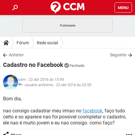
MENU
INÍCIO
JOGOS
WHATSAPP
DICAS
Fórum
Rede social
CELULAR
FACEBOOK
JOGOS
WHATSAPP
DOWNLOADS
Anterior
Seguinte
OUTLOOK
EXCEL
CELULAR
FACEBOOK
Cadastro no Facebook
INSTAGRAM
JOGOS
GMAIL
WHATSAPP
Fechado
FÓRUM
OUTLOOK
EXCEL
GUIA DE COMPRAS
CELULAR
FACEBOOK
sam
- 22 abr 2016 às 15:59
INSTAGRAM
JOGOS
GMAIL
WHATSAPP
GLOSSÁRIO
usuário anônimo -
23 abr 2016 às 02:55
OUTLOOK
EXCEL
GUIA DE COMPRAS
CELULAR
FACEBOOK
INSTAGRAM
JOGOS
GMAIL
WHATSAPP
Bom dia,
OUTLOOK
EXCEL
GUIA DE COMPRAS
CELULAR
FACEBOOK
nao consigo cadastrar meu irmao no
facebook
, faço tudo
INSTAGRAM
GMAIL
certo e so aparece nao foi possivel ccompletar o cadastro,
OUTLOOK
EXCEL
GUIA DE COMPRAS
ele nao é muito jovem e eu nao consigo. como faço?
INSTAGRAM
GMAIL