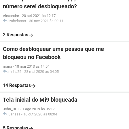
número serei desbloqueado?
Alexandre
-
20 set 2021 às 12:17
izabelamor
-
30 nov 2021 às 09:11
2 Respostas
Como desbloquear uma pessoa que me
bloqueou no Facebook
maria
-
18 mai 2013 às 14:54
ninha25
-
28 mai 2020 às 04:05
14 Respostas
Tela inicial do Mi9 bloqueada
John_BFT
-
1 ago 2019 às 05:17
Larissa
-
16 out 2020 às 08:04
5 Respostas