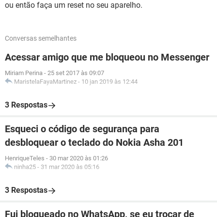
ou então faça um reset no seu aparelho.
Conversas semelhantes
Acessar amigo que me bloqueou no Messenger
Miriam Perina
-
25 set 2017 às 09:07
MaristelaFayaMartinez
-
10 jan 2019 às 12:44
3 Respostas
Esqueci o código de segurança para
desbloquear o teclado do Nokia Asha 201
HenriqueTeles
-
30 mar 2020 às 01:26
ninha25
-
31 mar 2020 às 05:16
3 Respostas
Fui bloqueado no WhatsApp, se eu trocar de