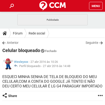
MENU
INÍCIO
JOGOS
WHATSAPP
DICAS
Fórum
Rede social
CELULAR
FACEBOOK
JOGOS
WHATSAPP
DOWNLOADS
Anterior
Seguinte
OUTLOOK
EXCEL
CELULAR
FACEBOOK
Celular bloqueado
INSTAGRAM
JOGOS
GMAIL
WHATSAPP
Fechado
FÓRUM
OUTLOOK
EXCEL
GUIA DE COMPRAS
CELULAR
FACEBOOK
Wesleyxxx
- 27 abr 2016 às 10:26
INSTAGRAM
JOGOS
GMAIL
WHATSAPP
GLOSSÁRIO
Perfil bloqueado -
27 abr 2016 às 14:48
OUTLOOK
EXCEL
GUIA DE COMPRAS
CELULAR
FACEBOOK
INSTAGRAM
JOGOS
GMAIL
WHATSAPP
ESQUECI MINHA SENHA DE TELA DE BLOQUEIO DO MEU
OUTLOOK
EXCEL
CELULAR,COM A CONTA DO GOOGLE JÁ TENTEI E NÃO
GUIA DE COMPRAS
CELULAR
FACEBOOK
DEU CERTO MEU CELULAR É LG G4 PARAGUAY IMPORTADO
INSTAGRAM
GMAIL
OUTLOOK
EXCEL
GUIA DE COMPRAS
Share
INSTAGRAM
GMAIL