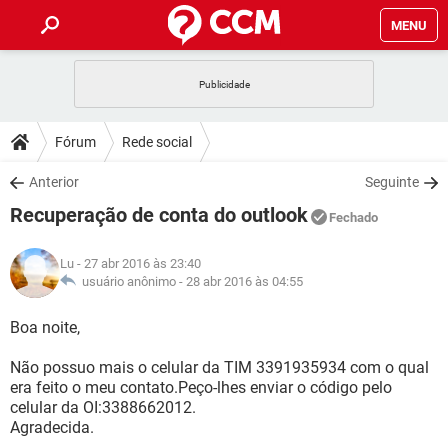
MENU
INÍCIO
JOGOS
WHATSAPP
DICAS
Fórum
Rede social
CELULAR
FACEBOOK
JOGOS
WHATSAPP
DOWNLOADS
Anterior
Seguinte
OUTLOOK
EXCEL
CELULAR
FACEBOOK
Recuperação de conta do outlook
INSTAGRAM
JOGOS
GMAIL
WHATSAPP
Fechado
FÓRUM
OUTLOOK
EXCEL
GUIA DE COMPRAS
CELULAR
FACEBOOK
Lu
- 27 abr 2016 às 23:40
INSTAGRAM
JOGOS
GMAIL
WHATSAPP
GLOSSÁRIO
usuário anônimo -
28 abr 2016 às 04:55
OUTLOOK
EXCEL
GUIA DE COMPRAS
CELULAR
FACEBOOK
INSTAGRAM
JOGOS
GMAIL
WHATSAPP
Boa noite,
OUTLOOK
EXCEL
GUIA DE COMPRAS
CELULAR
FACEBOOK
Não possuo mais o celular da TIM 3391935934 com o qual
INSTAGRAM
GMAIL
era feito o meu contato.Peço-lhes enviar o código pelo
OUTLOOK
EXCEL
GUIA DE COMPRAS
celular da OI:3388662012.
INSTAGRAM
GMAIL
Agradecida.