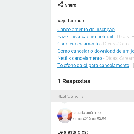
Share
Veja também:
Cancelamento de inscrição
Fazer inscrição no hotmail
-
Dicas -
Claro cancelamento
-
Dicas -Claro
Como cancelar o download de um j
Netflix cancelamento
-
Dicas -Strea
Telefone da oi para cancelamento
-
1 Respostas
RESPOSTA 1 / 1
usuário anônimo
7 mai 2016 às 02:04
Leia esta dica: