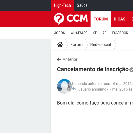
High-Tech
Saúde
FÓRUM
DICAS
JOGOS
WHATSAPP
CELULAR
FACEBOOK
Fórum
Rede social
Anterior
Cancelamento de inscrição
fernando antonio froes
- 6 mai 2016 
usuário anônimo -
7 mai 2016 às
Bom dia, como faço para concelar 