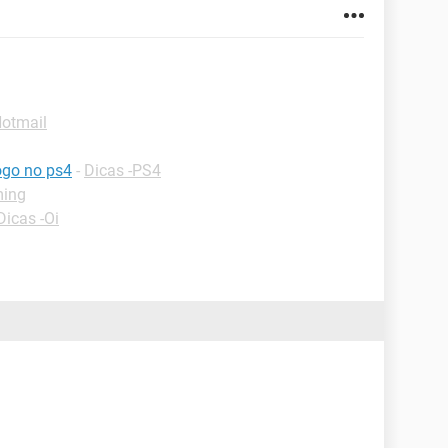
Hotmail
ogo no ps4
-
Dicas -PS4
ming
Dicas -Oi