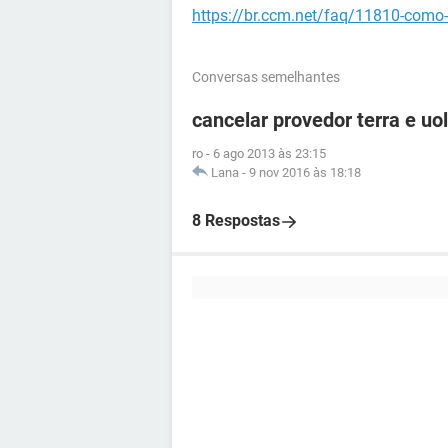
https://br.ccm.net/faq/11810-como-
Conversas semelhantes
cancelar provedor terra e uol
ro
-
6 ago 2013 às 23:15
Lana
-
9 nov 2016 às 18:18
8 Respostas