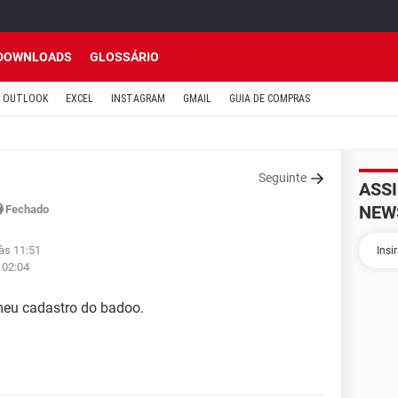
DOWNLOADS
GLOSSÁRIO
OUTLOOK
EXCEL
INSTAGRAM
GMAIL
GUIA DE COMPRAS
Seguinte
ASS
NEW
Fechado
às 11:51
 02:04
meu cadastro do badoo.