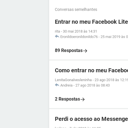
Conversas semelhantes
Entrar no meu Facebook Lite
rita
-
30 mai 2018 às 14:31
Eronildoeronildonildo76
-
25 mai 2019 às 0
89 Respostas
Como entrar no meu Facebo
LenitaGonalvesleninha
-
23 ago 2018 às 12:1
Andreia
-
27 ago 2018 às 08:43
2 Respostas
Perdi o acesso ao Messenge