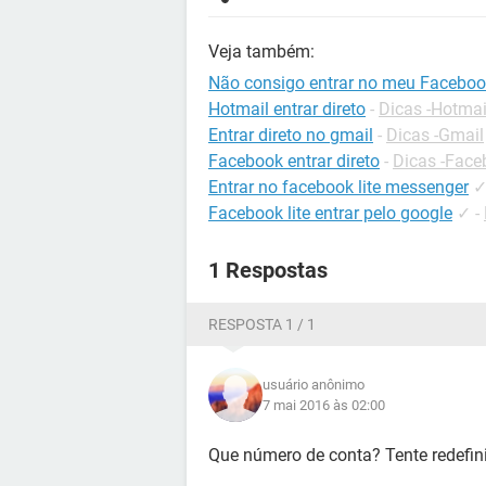
Veja também:
Não consigo entrar no meu Facebo
Hotmail entrar direto
-
Dicas -Hotmai
Entrar direto no gmail
-
Dicas -Gmail
Facebook entrar direto
-
Dicas -Face
Entrar no facebook lite messenger
Facebook lite entrar pelo google
✓
-
1 Respostas
RESPOSTA 1 / 1
usuário anônimo
7 mai 2016 às 02:00
Que número de conta? Tente redefini