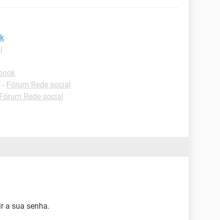
ok
l
book
✓
-
Fórum Rede social
Fórum Rede social
r a sua senha.