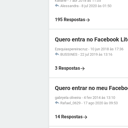
kailane
-
7 abr 2018 às 11:05
Alessandra
-
8 jul 2020 às 01:50
195 Respostas
Quero entra no Facebook Lit
Ezequiaspereiracruz
-
10 jun 2018 às 17:36
BUSSINES
-
22 jul 2019 às 13:16
3 Respostas
Quero entrar no meu Facebo
gabryela oliveira
-
4 fev 2014 às 13:10
Rafael_0629
-
17 ago 2020 às 09:53
14 Respostas