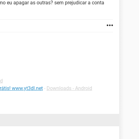
o eu apagar as outras? sem prejudicar a conta
id
átis! www.yt3dl.net
-
Downloads - Android