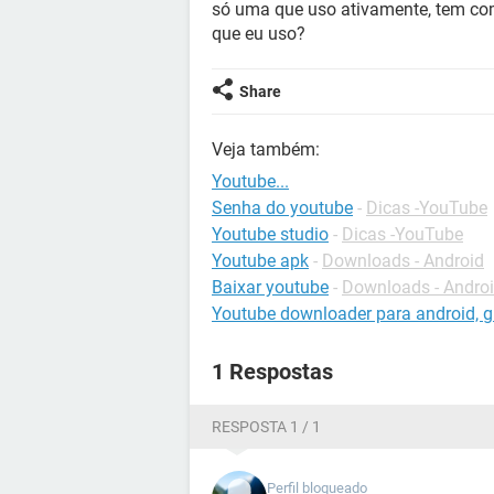
só uma que uso ativamente, tem com
que eu uso?
Share
Veja também:
Youtube...
Senha do youtube
-
Dicas -YouTube
Youtube studio
-
Dicas -YouTube
Youtube apk
-
Downloads - Android
Baixar youtube
-
Downloads - Andro
Youtube downloader para android, gr
1 Respostas
RESPOSTA 1 / 1
Perfil bloqueado