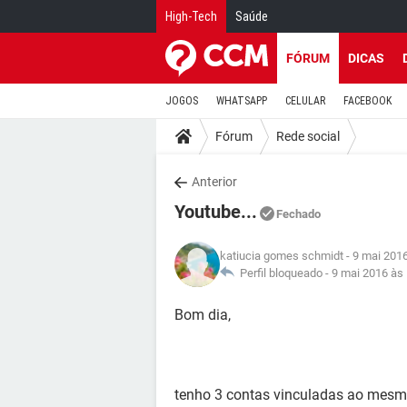
High-Tech
Saúde
FÓRUM
DICAS
JOGOS
WHATSAPP
CELULAR
FACEBOOK
Fórum
Rede social
Anterior
Youtube...
Fechado
katiucia gomes schmidt
- 9 mai 201
Perfil bloqueado -
9 mai 2016 às
Bom dia,
tenho 3 contas vinculadas ao mesmo