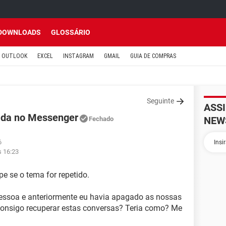
DOWNLOADS
GLOSSÁRIO
OUTLOOK
EXCEL
INSTAGRAM
GMAIL
GUIA DE COMPRAS
Seguinte
ASS
da no Messenger
NEW
Fechado
6
s 16:23
e se o tema for repetido.
essoa e anteriormente eu havia apagado as nossas
onsigo recuperar estas conversas? Teria como? Me