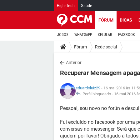
High-Tech
Saúde
FÓRUM
DICAS
JOGOS
WHATSAPP
CELULAR
FACEBOOK
Fórum
Rede social
Anterior
Recuperar Mensagem apaga
eduardoluiz29
- 16 mai 2016 às 11:5
Perfil bloqueado -
16 mai 2016 à
Pessoal, sou novo no forún e desculp
Fui excluído no facebook por uma p
conversas no messenger. Será que c
ajudem por favor! Obrigado à todos.