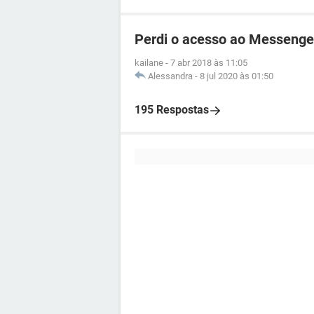
Perdi o acesso ao Messenge
kailane
-
7 abr 2018 às 11:05
Alessandra
-
8 jul 2020 às 01:50
195 Respostas