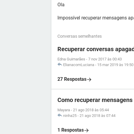
Ola
Impossível recuperar mensagens a
Conversas semelhantes
Recuperar conversas apaga
Edna Guimarães
-
7 nov 2017 às 00:43
ElianacomLuciana
-
15 mar 2019 às 19:50
27 Respostas
Como recuperar mensagens
Mayara
-
21 ago 2018 às 05:44
ninha25
-
21 ago 2018 às 07:44
1 Respostas