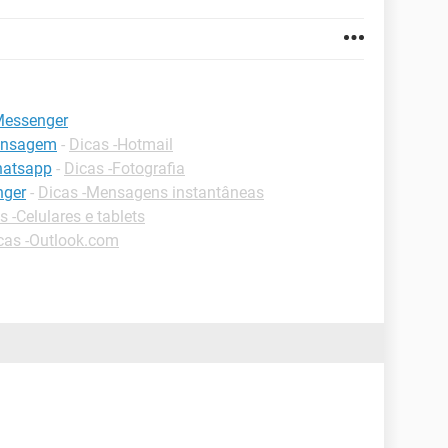
Messenger
mensagem
-
Dicas -Hotmail
hatsapp
-
Dicas -Fotografia
nger
-
Dicas -Mensagens instantâneas
s -Celulares e tablets
cas -Outlook.com