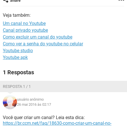
Share
GUIA DE COMPRAS
Veja também:
Um canal no Youtube
Canal privado youtube
Como excluir um canal do youtube
Como ver a senha do youtube no celular
Youtube studio
Youtube apk
1 Respostas
RESPOSTA 1 / 1
usuário anônimo
26 mai 2016 às 02:17
Você quer criar um canal? Leia esta dica:
https://br.ccm.net/faq/18630-como-criar-um-canal-no-