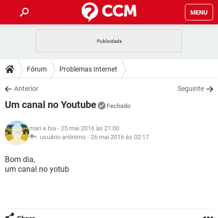
MENU
INÍCIO
JOGOS
WHATSAPP
DICAS
Fórum
Problemas Internet
CELULAR
FACEBOOK
JOGOS
WHATSAPP
DOWNLOADS
Anterior
Seguinte
OUTLOOK
EXCEL
CELULAR
FACEBOOK
Um canal no Youtube
INSTAGRAM
JOGOS
GMAIL
WHATSAPP
Fechado
FÓRUM
OUTLOOK
EXCEL
GUIA DE COMPRAS
CELULAR
FACEBOOK
mari e bia
- 25 mai 2016 às 21:00
INSTAGRAM
JOGOS
GMAIL
WHATSAPP
GLOSSÁRIO
usuário anônimo -
26 mai 2016 às 02:17
OUTLOOK
EXCEL
GUIA DE COMPRAS
CELULAR
FACEBOOK
INSTAGRAM
JOGOS
GMAIL
WHATSAPP
Bom dia,
OUTLOOK
EXCEL
um canal no yotub
GUIA DE COMPRAS
CELULAR
FACEBOOK
INSTAGRAM
GMAIL
OUTLOOK
EXCEL
GUIA DE COMPRAS
INSTAGRAM
GMAIL